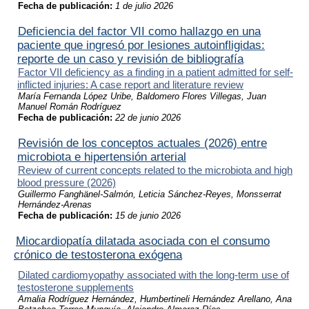
Fecha de publicación:
1 de julio 2026
Deficiencia del factor VII como hallazgo en una
paciente que ingresó por lesiones autoinfligidas:
reporte de un caso y revisión de bibliografía
Factor VII deficiency as a finding in a patient admitted for self-
inflicted injuries: A case report and literature review
María Fernanda López Uribe, Baldomero Flores Villegas, Juan
Manuel Román Rodríguez
Fecha de publicación:
22 de junio 2026
Revisión de los conceptos actuales (2026) entre
microbiota e hipertensión arterial
Review of current concepts related to the microbiota and high
blood pressure (2026)
Guillermo Fanghänel-Salmón, Leticia Sánchez-Reyes, Monsserrat
Hernández-Arenas
Fecha de publicación:
15 de junio 2026
Miocardiopatía dilatada asociada con el consumo
crónico de testosterona exógena
Dilated cardiomyopathy associated with the long-term use of
testosterone supplements
Amalia Rodríguez Hernández, Humbertineli Hernández Arellano, Ana