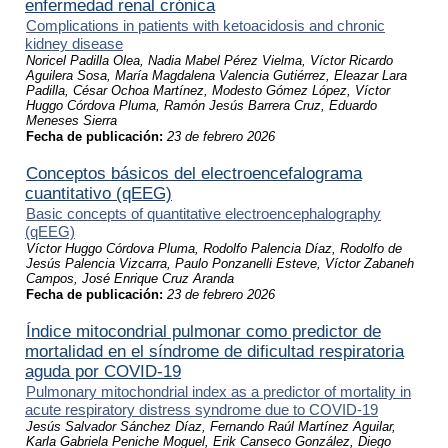
enfermedad renal crónica
Complications in patients with ketoacidosis and chronic
kidney disease
Noricel Padilla Olea, Nadia Mabel Pérez Vielma, Víctor Ricardo
Aguilera Sosa, María Magdalena Valencia Gutiérrez, Eleazar Lara
Padilla, César Ochoa Martínez, Modesto Gómez López, Víctor
Huggo Córdova Pluma, Ramón Jesús Barrera Cruz, Eduardo
Meneses Sierra
Fecha de publicación:
23 de febrero 2026
Conceptos básicos del electroencefalograma
cuantitativo (qEEG)
Basic concepts of quantitative electroencephalography
(qEEG)
Víctor Huggo Córdova Pluma, Rodolfo Palencia Díaz, Rodolfo de
Jesús Palencia Vizcarra, Paulo Ponzanelli Esteve, Víctor Zabaneh
Campos, José Enrique Cruz Aranda
Fecha de publicación:
23 de febrero 2026
Índice mitocondrial pulmonar como predictor de
mortalidad en el síndrome de dificultad respiratoria
aguda por COVID-19
Pulmonary mitochondrial index as a predictor of mortality in
acute respiratory distress syndrome due to COVID-19
Jesús Salvador Sánchez Díaz, Fernando Raúl Martínez Aguilar,
Karla Gabriela Peniche Moguel, Erik Canseco González, Diego