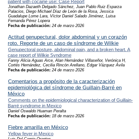
patient with cocaine use: Case Report
Jonathan Dazaeth Delgado Sánchez, Juan Pablo Ruiz Esparza
Palacios, Diego Michael Díaz de León de la Rosa, Jessica
Guadalupe Lome Lara, Víctor Daniel Salado Jiménez, Luisa
Fernanda Pérez Lopera
Fecha de publicación:
24 de marzo 2026
Actitud genupectural, dolor abdominal y un corazón
roto. Reporte de un caso de síndrome de Wilkie
Genupectoral posture, abdominal pain, and a broken heart. A
case report of Wilkie Syndrome
Fanny Alicia Aguas Arce, Alan Hernández Villaseñor, Verónica H,
Cortés Hernández, Cecilia Rincón Arellano, Edgar Vázquez Ávila
Fecha de publicación:
24 de marzo 2026
Comentarios a propósito de la caracterización
epidemiológica del síndrome de Guillain-Barré en
México
Comments on the epidemiological characterization of Guillain-
Barré syndrome in Mexico
Daniel Oswaldo Huaman Peralta
Fecha de publicación:
18 de marzo 2026
Fiebre amarilla en México
Yellow fever in Mexico
Luis Del Carpio Orantes