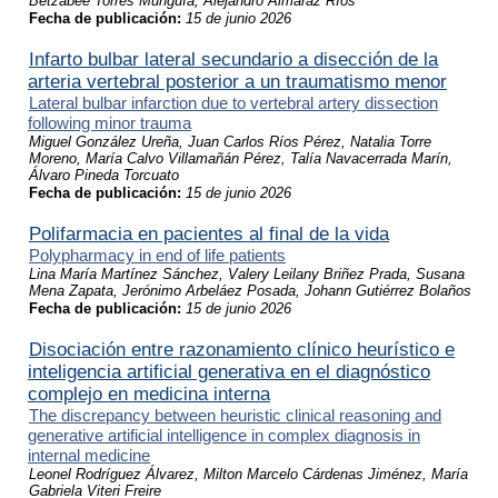
Betzabee Torres Munguía, Alejandro Almaraz Ríos
Fecha de publicación:
15 de junio 2026
Infarto bulbar lateral secundario a disección de la
arteria vertebral posterior a un traumatismo menor
Lateral bulbar infarction due to vertebral artery dissection
following minor trauma
Miguel González Ureña, Juan Carlos Ríos Pérez, Natalia Torre
Moreno, María Calvo Villamañán Pérez, Talía Navacerrada Marín,
Álvaro Pineda Torcuato
Fecha de publicación:
15 de junio 2026
Polifarmacia en pacientes al final de la vida
Polypharmacy in end of life patients
Lina María Martínez Sánchez, Valery Leilany Briñez Prada, Susana
Mena Zapata, Jerónimo Arbeláez Posada, Johann Gutiérrez Bolaños
Fecha de publicación:
15 de junio 2026
Disociación entre razonamiento clínico heurístico e
inteligencia artificial generativa en el diagnóstico
complejo en medicina interna
The discrepancy between heuristic clinical reasoning and
generative artificial intelligence in complex diagnosis in
internal medicine
Leonel Rodríguez Álvarez, Milton Marcelo Cárdenas Jiménez, María
Gabriela Viteri Freire