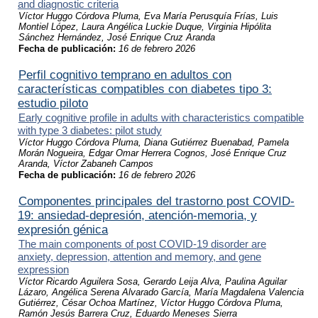
and diagnostic criteria
Víctor Huggo Córdova Pluma, Eva María Perusquía Frías, Luis
Montiel López, Laura Angélica Luckie Duque, Virginia Hipólita
Sánchez Hernández, José Enrique Cruz Aranda
Fecha de publicación:
16 de febrero 2026
Perfil cognitivo temprano en adultos con
características compatibles con diabetes tipo 3:
estudio piloto
Early cognitive profile in adults with characteristics compatible
with type 3 diabetes: pilot study
Víctor Huggo Córdova Pluma, Diana Gutiérrez Buenabad, Pamela
Morán Nogueira, Edgar Omar Herrera Cognos, José Enrique Cruz
Aranda, Víctor Zabaneh Campos
Fecha de publicación:
16 de febrero 2026
Componentes principales del trastorno post COVID-
19: ansiedad-depresión, atención-memoria, y
expresión génica
The main components of post COVID-19 disorder are
anxiety, depression, attention and memory, and gene
expression
Víctor Ricardo Aguilera Sosa, Gerardo Leija Alva, Paulina Aguilar
Lázaro, Angélica Serena Alvarado García, María Magdalena Valencia
Gutiérrez, César Ochoa Martínez, Víctor Huggo Córdova Pluma,
Ramón Jesús Barrera Cruz, Eduardo Meneses Sierra