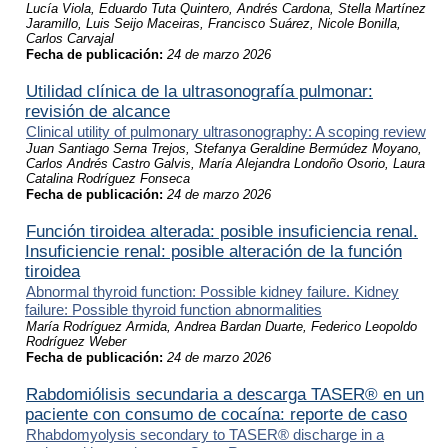
Lucía Viola, Eduardo Tuta Quintero, Andrés Cardona, Stella Martínez
Jaramillo, Luis Seijo Maceiras, Francisco Suárez, Nicole Bonilla,
Carlos Carvajal
Fecha de publicación:
24 de marzo 2026
Utilidad clínica de la ultrasonografía pulmonar:
revisión de alcance
Clinical utility of pulmonary ultrasonography: A scoping review
Juan Santiago Serna Trejos, Stefanya Geraldine Bermúdez Moyano,
Carlos Andrés Castro Galvis, María Alejandra Londoño Osorio, Laura
Catalina Rodríguez Fonseca
Fecha de publicación:
24 de marzo 2026
Función tiroidea alterada: posible insuficiencia renal.
Insuficiencie renal: posible alteración de la función
tiroidea
Abnormal thyroid function: Possible kidney failure. Kidney
failure: Possible thyroid function abnormalities
María Rodríguez Armida, Andrea Bardan Duarte, Federico Leopoldo
Rodríguez Weber
Fecha de publicación:
24 de marzo 2026
Rabdomiólisis secundaria a descarga TASER
®
en un
paciente con consumo de cocaína: reporte de caso
Rhabdomyolysis secondary to TASER® discharge in a