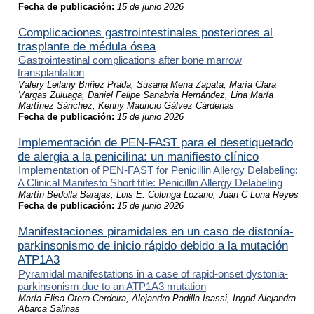
Fecha de publicación:
15 de junio 2026
Complicaciones gastrointestinales posteriores al
trasplante de médula ósea
Gastrointestinal complications after bone marrow
transplantation
Valery Leilany Briñez Prada, Susana Mena Zapata, María Clara
Vargas Zuluaga, Daniel Felipe Sanabria Hernández, Lina María
Martínez Sánchez, Kenny Mauricio Gálvez Cárdena
s
Fecha de publicación:
15 de junio 2026
Implementación de PEN-FAST para el desetiquetado
de alergia a la penicilina: un manifiesto clínico
Implementation of PEN-FAST for Penicillin Allergy Delabeling:
A Clinical Manifesto Short title: Penicillin Allergy Delabeling
Martín Bedolla Barajas, Luis E. Colunga Lozano, Juan C Lona Reyes
Fecha de publicación:
15 de junio 2026
Manifestaciones piramidales en un caso de distonía-
parkinsonismo de inicio rápido debido a la mutación
ATP1A3
Pyramidal manifestations in a case of rapid-onset dystonia-
parkinsonism due to an ATP1A3 mutation
María Elisa Otero Cerdeira, Alejandro Padilla Isassi, Ingrid Alejandra
Abarca Salinas