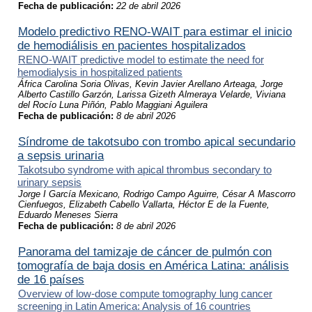
Fecha de publicación:
22 de abril 2026
Modelo predictivo RENO-WAIT para estimar el inicio
de hemodiálisis en pacientes hospitalizados
RENO-WAIT predictive model to estimate the need for
hemodialysis in hospitalized patients
África Carolina Soria Olivas, Kevin Javier Arellano Arteaga, Jorge
Alberto Castillo Garzón, Larissa Gizeth Almeraya Velarde, Viviana
del Rocío Luna Piñón, Pablo Maggiani Aguilera
Fecha de publicación:
8 de abril 2026
Síndrome de takotsubo con trombo apical secundario
a sepsis urinaria
Takotsubo syndrome with apical thrombus secondary to
urinary sepsis
Jorge I García Mexicano, Rodrigo Campo Aguirre, César A Mascorro
Cienfuegos, Elizabeth Cabello Vallarta, Héctor E de la Fuente,
Eduardo Meneses Sierra
Fecha de publicación:
8 de abril 2026
Panorama del tamizaje de cáncer de pulmón con
tomografía de baja dosis en América Latina: análisis
de 16 países
Overview of low-dose compute tomography lung cancer
screening in Latin America: Analysis of 16 countries