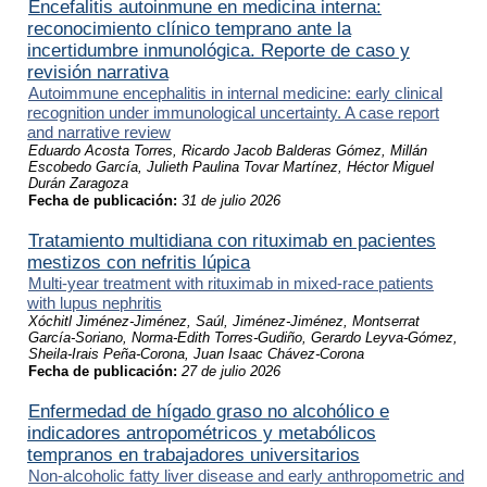
Encefalitis autoinmune en medicina interna:
reconocimiento clínico temprano ante la
incertidumbre inmunológica. Reporte de caso y
revisión narrativa
Autoimmune encephalitis in internal medicine: early clinical
recognition under immunological uncertainty. A case report
and narrative review
Eduardo Acosta Torres, Ricardo Jacob Balderas Gómez, Millán
Escobedo García, Julieth Paulina Tovar Martínez, Héctor Miguel
Durán Zaragoza
Fecha de publicación:
31 de julio 2026
Tratamiento multidiana con rituximab en pacientes
mestizos con nefritis lúpica
Multi-year treatment with rituximab in mixed-race patients
with lupus nephritis
Xóchitl Jiménez-Jiménez, Saúl, Jiménez-Jiménez, Montserrat
García-Soriano, Norma-Edith Torres-Gudiño, Gerardo Leyva-Gómez,
Sheila-Irais Peña-Corona, Juan Isaac Chávez-Corona
Fecha de publicación:
27 de julio 2026
Enfermedad de hígado graso no alcohólico e
indicadores antropométricos y metabólicos
tempranos en trabajadores universitarios
Non-alcoholic fatty liver disease and early anthropometric and