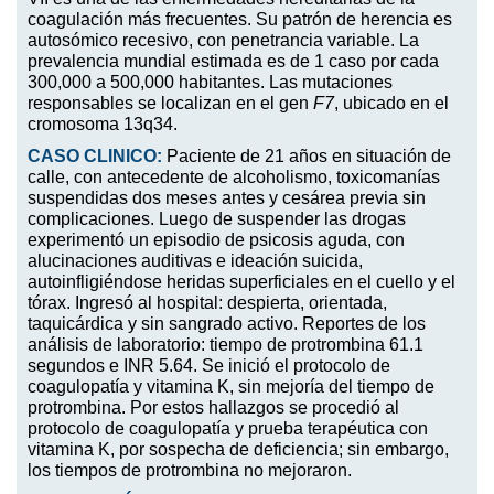
coagulación más frecuentes. Su patrón de herencia es
autosómico recesivo, con penetrancia variable. La
prevalencia mundial estimada es de 1 caso por cada
300,000 a 500,000 habitantes. Las mutaciones
responsables se localizan en el gen
F7
, ubicado en el
cromosoma 13q34.
CASO CLINICO:
Paciente de 21 años en situación de
calle, con antecedente de alcoholismo, toxicomanías
suspendidas dos meses antes y cesárea previa sin
complicaciones. Luego de suspender las drogas
experimentó un episodio de psicosis aguda, con
alucinaciones auditivas e ideación suicida,
autoinfligiéndose heridas superficiales en el cuello y el
tórax. Ingresó al hospital: despierta, orientada,
taquicárdica y sin sangrado activo. Reportes de los
análisis de laboratorio: tiempo de protrombina 61.1
segundos e INR 5.64. Se inició el protocolo de
coagulopatía y vitamina K, sin mejoría del tiempo de
protrombina. Por estos hallazgos se procedió al
protocolo de coagulopatía y prueba terapéutica con
vitamina K, por sospecha de deficiencia; sin embargo,
los tiempos de protrombina no mejoraron.