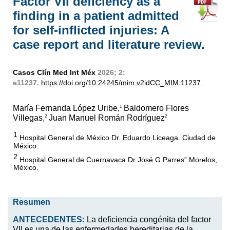
Factor VII deficiency as a
finding in a patient admitted
for self-inflicted injuries: A
case report and literature review.
Casos Clín Med Int Méx
2026; 2:
e11237.
https://doi.org/10.24245/mim.v2idCC_MIM.11237
María Fernanda López Uribe,
Baldomero Flores
1
Villegas,
Juan Manuel Román Rodríguez
2
2
1
Hospital General de México Dr. Eduardo Liceaga. Ciudad de
México.
2
Hospital General de Cuernavaca Dr José G Parres” Morelos,
México.
Resumen
ANTECEDENTES:
La deficiencia congénita del factor
VII es una de las enfermedades hereditarias de la