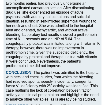
two months earlier, had previously undergone an
uncomplicated caesarean section. After discontinuing
drug use, she experienced an episode of acute
psychosis with auditory hallucinations and suicidal
ideation, resulting in self-inflicted superficial wounds to
her neck and chest. She was admitted to the hospital
alert and oriented, tachycardic, and without active
bleeding. Laboratory test results showed a prothrombin
time of 61.1 seconds and an INR of 5.64. The
coagulopathy protocol was initiated, along with vitamin K
therapy; however, there was no improvement in
prothrombin time. Given the suspected deficiency, the
coagulopathy protocol and therapeutic trial with vitamin
K were continued. Nevertheless, the patient’s
prothrombin time did not improve.
CONCLUSION:
The patient was admitted to the hospital
with neck and chest injuries, from which the bleeding
had resolved spontaneously. Incidentally, congenital
factor VII deficiency with 2% activity was identified. This
case reaffirms the lack of correlation between factor
activity and clinical presentation and highlights the need
to analyze other variables, as is already being studied.