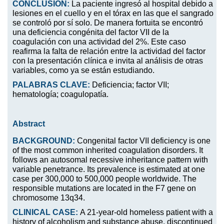
CONCLUSIÓN:
La paciente ingresó al hospital debido a
lesiones en el cuello y en el tórax en las que el sangrado
se controló por sí solo. De manera fortuita se encontró
una deficiencia congénita del factor VII de la
coagulación con una actividad del 2%. Este caso
reafirma la falta de relación entre la actividad del factor
con la presentación clínica e invita al análisis de otras
variables, como ya se están estudiando.
PALABRAS CLAVE:
Deficiencia; factor VII;
hematología; coagulopatía.
Abstract
BACKGROUND:
Congenital factor VII deficiency is one
of the most common inherited coagulation disorders. It
follows an autosomal recessive inheritance pattern with
variable penetrance. Its prevalence is estimated at one
case per 300,000 to 500,000 people worldwide. The
responsible mutations are located in the F7 gene on
chromosome 13q34.
CLINICAL CASE:
A 21-year-old homeless patient with a
history of alcoholism and substance abuse, discontinued