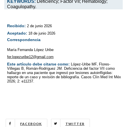
KEYWORDS:
Deficiency; Factor VII; Hematology;
Coagulopathy.
Recibido:
2 de junio 2026
Aceptado:
18 de junio 2026
Correspondencia
María Fernanda López Uribe
fer.lopezuribe12@gmail.com
Este artículo debe citarse como:
López-Uribe MF, Flores-
Villegas B, Román-Rodríguez JM. Deficiencia del factor VII como
hallazgo en una paciente que ingresó por lesiones autoinfligidas:
reporte de un caso y revisión de bibliografía. Casos Clín Med Int Méx
2026; 2: e11237.
FACEBOOK
TWITTER