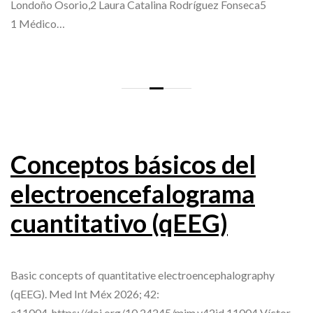
Londoño Osorio,2 Laura Catalina Rodríguez Fonseca5
1 Médico…
Conceptos básicos del
electroencefalograma
cuantitativo (qEEG)
Basic concepts of quantitative electroencephalography
(qEEG). Med Int Méx 2026; 42:
e11004. https://doi.org/10.24245/mim.v42id.11004 Víctor