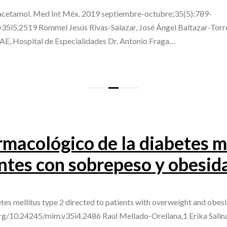
aracetamol. Med Int Méx. 2019 septiembre-octubre;35(5):789-
v35i5.2519 Rommel Jesús Rivas-Salazar, José Ángel Baltazar-Torr
E, Hospital de Especialidades Dr. Antonio Fraga…
macológico de la diabetes me
entes con sobrepeso y obesid
es mellitus type 2 directed to patients with overweight and obesi
org/10.24245/mim.v35i4.2486 Raúl Mellado-Orellana,1 Erika Sali