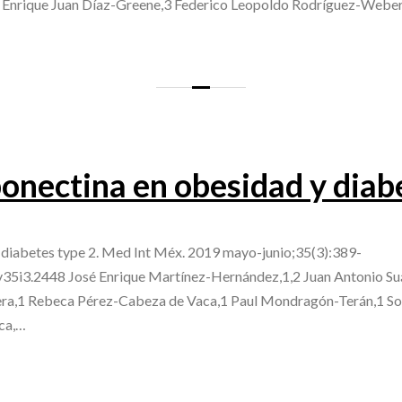
 Enrique Juan Díaz-Greene,3 Federico Leopoldo Rodríguez-Webe
ponectina en obesidad y diab
d diabetes type 2. Med Int Méx. 2019 mayo-junio;35(3):389-
.v35i3.2448 José Enrique Martínez-Hernández,1,2 Juan Antonio S
era,1 Rebeca Pérez-Cabeza de Vaca,1 Paul Mondragón-Terán,1 Sof
ica,…