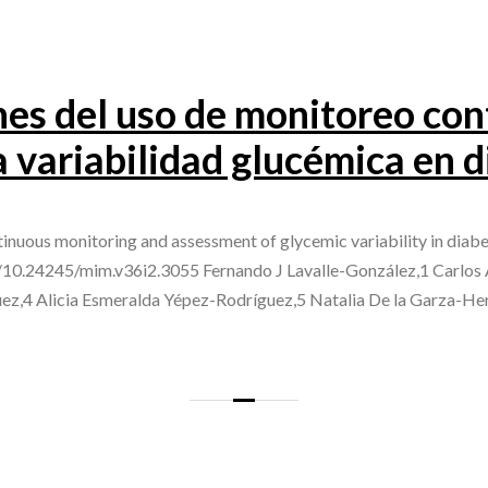
s del uso de monitoreo con
a variabilidad glucémica en 
inuous monitoring and assessment of glycemic variability in dia
g/10.24245/mim.v36i2.3055 Fernando J Lavalle-González,1 Carlos A
z,4 Alicia Esmeralda Yépez-Rodríguez,5 Natalia De la Garza-He