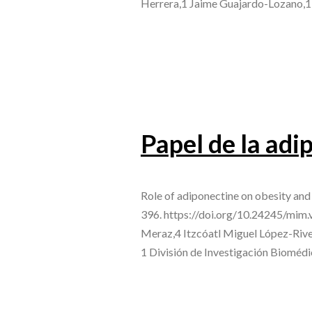
Herrera,1 Jaime Guajardo-Lozano,1
Papel de la adi
Role of adiponectine on obesity an
396. https://doi.org/10.24245/mim
Meraz,4 Itzcóatl Miguel López-Riv
1 División de Investigación Bioméd