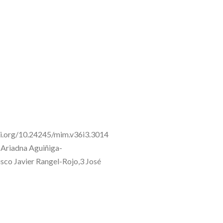
doi.org/10.24245/mim.v36i3.3014
Ariadna Aguiñiga-
sco Javier Rangel-Rojo,3 José