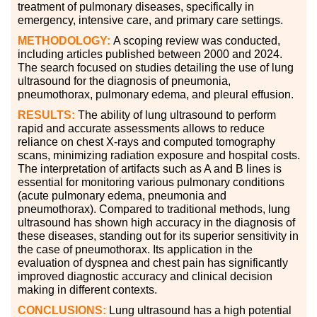
treatment of pulmonary diseases, specifically in
emergency, intensive care, and primary care settings.
METHODOLOGY:
A scoping review was conducted,
including articles published between 2000 and 2024.
The search focused on studies detailing the use of lung
ultrasound for the diagnosis of pneumonia,
pneumothorax, pulmonary edema, and pleural effusion.
RESULTS:
The ability of lung ultrasound to perform
rapid and accurate assessments allows to reduce
reliance on chest X-rays and computed tomography
scans, minimizing radiation exposure and hospital costs.
The interpretation of artifacts such as A and B lines is
essential for monitoring various pulmonary conditions
(acute pulmonary edema, pneumonia and
pneumothorax). Compared to traditional methods, lung
ultrasound has shown high accuracy in the diagnosis of
these diseases, standing out for its superior sensitivity in
the case of pneumothorax. Its application in the
evaluation of dyspnea and chest pain has significantly
improved diagnostic accuracy and clinical decision
making in different contexts.
CONCLUSIONS:
Lung ultrasound has a high potential