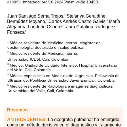
e10459.
https://doi.org/10.24245/mim.v42id.10459
Juan Santiago Serna Trejos,
Stefanya Geraldine
1
Bermúdez Moyano,
Carlos Andrés Castro Galvis,
María
3
4
Alejandra Londoño Osorio,
Laura Catalina Rodríguez
2
Fonseca
5
Médico residente de Medicina interna. Magister en
1
epidemiología, doctorado en salud pública.
Médico residente de Medicina interna.
2
Universidad ICESI, Cali, Colombia.
Médico, Unidad de Cuidado Intensivo, Hospital Universitario
3
del Valle, Cali, Colombia.
Médico especialista en Medicina de Urgencias. Fellowship de
4
Ultrasonido, Pontificia Universidad Javeriana Cali, Colombia.
Médico residente de Radiología e imágenes diagnósticas,
5
Universidad del Valle, Cali, Colombia.
Resumen
ANTECEDENTES:
La ecografía pulmonar ha emergido
como un método decisivo en el diagnóstico y tratamiento