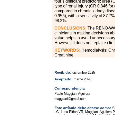
four significant predictors: urea
type of renal injury (OR 0.346 fo
compared to chronic kidney dise
0.955), with a sensitivity of 87.7%
98.2%.
CONCLUSIONS:
The RENO-WAIT 
clinicians in making decisions abo
value helps to avoid unnecessary
However, it does not replace clin
KEYWORDS:
Hemodialysis; Chro
Creatinine.
Recibido:
diciembre 2025
Aceptado:
marzo 2026
Correspondencia
Pablo Maggiani Aguilera
maggiani@gmail.com
Este artículo debe citarse como:
S
LG, Luna-Piñon VR, Maggiani-Aguilera P.