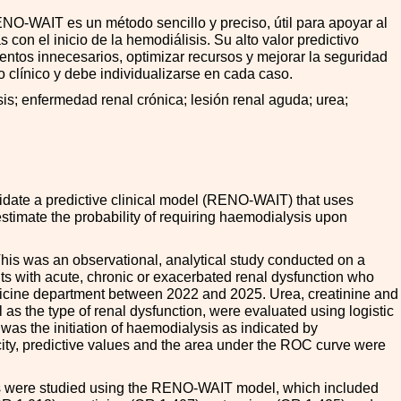
O-WAIT es un método sencillo y preciso, útil para apoyar al
 con el inicio de la hemodiálisis. Su alto valor predictivo
entos innecesarios, optimizar recursos y mejorar la seguridad
io clínico y debe individualizarse en cada caso.
s; enfermedad renal crónica; lesión renal aguda;
urea;
date a predictive clinical model (RENO-WAIT) that uses
estimate the probability of requiring haemodialysis upon
his was an observational, analytical study conducted on a
nts with acute, chronic or exacerbated renal dysfunction who
dicine department between 2022 and 2025. Urea, creatinine and
 as the type of renal dysfunction, were evaluated using logistic
as the initiation of haemodialysis as indicated by
ficity, predictive values and the area under the ROC curve were
nts were studied using the RENO-WAIT model, which included