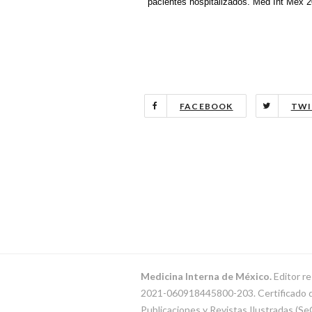
pacientes hospitalizados. Med Int Méx 2
FACEBOOK
TWI
Medicina Interna de México.
Editor re
2021-060918445800-203. Certificado de 
Publicaciones y Revistas Ilustradas (