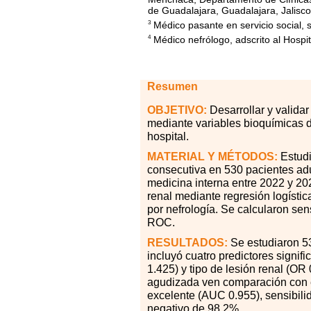
de Guadalajara, Guadalajara, Jalisco
Médico pasante en servicio social, s
3
Médico nefrólogo, adscrito al Hospi
4
Resumen
OBJETIVO:
Desarrollar y valida
mediante variables bioquímicas de
hospital.
MATERIAL
Y MÉTODOS:
Estudi
consecutiva en 530 pacientes adu
medicina interna entre 2022 y 202
renal mediante regresión logístic
por nefrología. Se calcularon sens
ROC.
RESULTADOS:
Se estudiaron 5
incluyó cuatro predictores signif
1.425) y tipo de lesión renal (O
agudizada ven comparación con e
excelente (AUC 0.955), sensibilid
negativo de 98.2%.