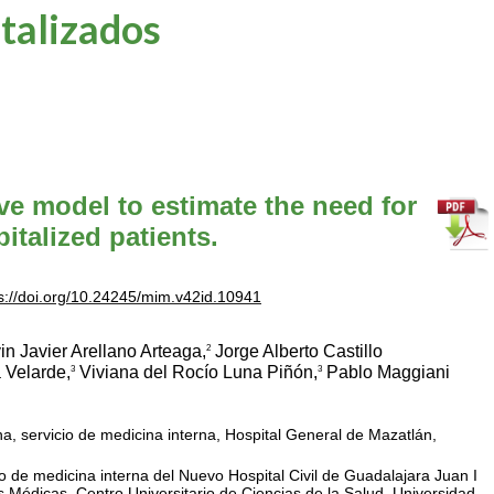
talizados
e model to estimate the need for
italized patients.
s://doi.org/10.24245/mim.v42id.10941
n Javier Arellano Arteaga,
Jorge Alberto Castillo
2
 Velarde,
Viviana del Rocío Luna Piñón,
Pablo Maggiani
3
3
a, servicio de medicina interna, Hospital General de Mazatlán,
cio de medicina interna del Nuevo Hospital Civil de Guadalajara Juan I
Médicas, Centro Universitario de Ciencias de la Salud, Universidad