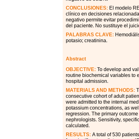
CONCLUSIONES:
El modelo REN
clínico en decisiones relacionadas
negativo permite evitar procedimi
del paciente. No sustituye el juic
PALABRAS
CLAVE:
Hemodiálisi
potasio; creatinina.
Abstract
OBJECTIVE:
To develop and vali
routine biochemical variables to 
hospital admission.
MATERIALS AND METHODS:
T
consecutive cohort of adult patie
were admitted to the internal me
potassium concentrations, as well
regression. The primary outcome w
nephrologists. Sensitivity, speci
calculated.
RESULTS:
A total of 530 patie