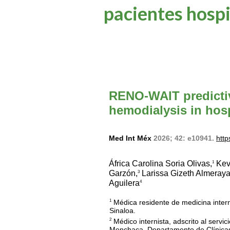
pacientes hospi
RENO-WAIT predictiv
hemodialysis in hosp
Med Int Méx
2026; 42: e10941.
http
África Carolina Soria Olivas,
Kevi
1
Garzón,
Larissa Gizeth Almeraya
3
Aguilera
4
Médica residente de medicina intern
1
Sinaloa.
Médico internista, adscrito al servi
2
Menchaca, Departamento de Clínicas 