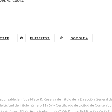
026; 42: e10941.
TTER
PINTEREST
GOOGLE +
sponsable: Enrique Nieto R. Reserva de Título de la Dirección General 
Licitud de Título número 11967 y Certificado de Licitud de Contenido d
SeGob) número 8375. Autorizada por SEPOMEX como Publicación Periódi