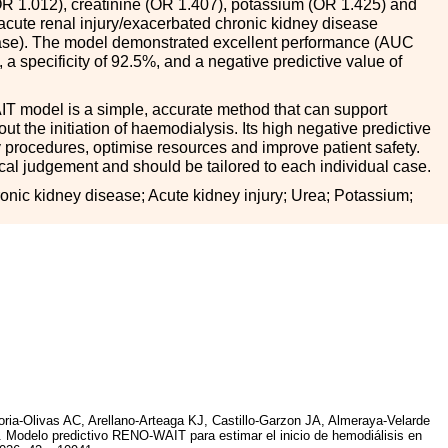
 (OR 1.012), creatinine (OR 1.407), potassium (OR 1.425) and
r acute renal injury/exacerbated chronic kidney disease
ase). The model demonstrated excellent performance (AUC
, a specificity of 92.5%, and a negative predictive value of
model is a simple, accurate method that can support
ut the initiation of haemodialysis. Its high negative predictive
 procedures, optimise resources and improve patient safety.
ical judgement and should be tailored to each individual case.
nic kidney disease; Acute kidney injury; Urea; Potassium;
oria-Olivas AC, Arellano-Arteaga KJ, Castillo-Garzon JA, Almeraya-Velarde
 Modelo predictivo RENO-WAIT para estimar el inicio de hemodiálisis en