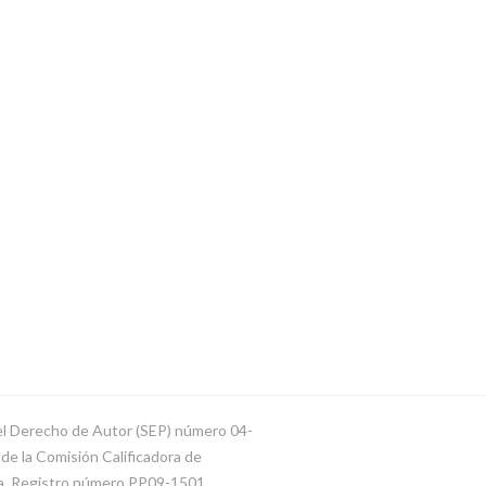
del Derecho de Autor (SEP) número 04-
e la Comisión Calificadora de
ca. Registro número PP09-1501.