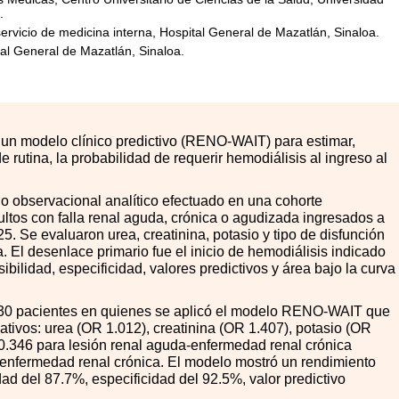
.
ervicio de medicina interna, Hospital General de Mazatlán, Sinaloa.
tal General de Mazatlán, Sinaloa.
r un modelo clínico predictivo (RENO-WAIT) para estimar,
 rutina, la probabilidad de requerir hemodiálisis al ingreso al
o observacional analítico efectuado en una cohorte
ltos con falla renal aguda, crónica o agudizada ingresados a
5. Se evaluaron urea, creatinina, potasio y tipo de disfunción
a. El desenlace primario fue el inicio de hemodiálisis indicado
ibilidad, especificidad, valores predictivos y área bajo la curva
30 pacientes en quienes se aplicó el modelo RENO-WAIT que
icativos: urea (OR 1.012), creatinina (OR 1.407), potasio (OR
R 0.346 para lesión renal aguda-enfermedad renal crónica
nfermedad renal crónica. El modelo mostró un rendimiento
ad del 87.7%, especificidad del 92.5%, valor predictivo