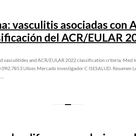
a: vasculitis asociadas con
lasificación del ACR/EULAR 2
 vasculitides and ACR/EULAR 2022 classification criteria. Med I
.v39i2.7853 Ulises Mercado Investigador C ISESALUD. Resumen 
s…