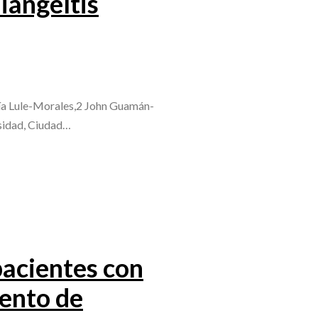
iangeítis
ía Lule-Morales,2 John Guamán-
rsidad, Ciudad…
acientes con
vento de