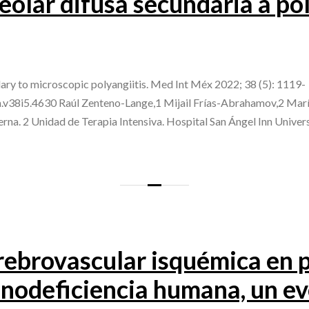
olar difusa secundaria a pol
ary to microscopic polyangiitis. Med Int Méx 2022; 38 (5): 1119-
m.v38i5.4630 Raúl Zenteno-Lange,1 Mijail Frías-Abrahamov,2 Mar
na. 2 Unidad de Terapia Intensiva. Hospital San Ángel Inn Unive
ebrovascular isquémica en p
unodeficiencia humana, un e