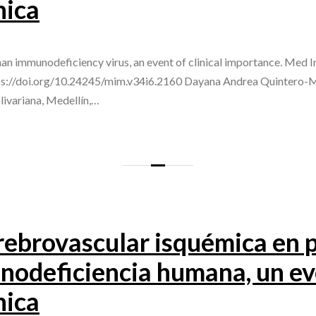
nica
man immunodeficiency virus, an event of clinical importance. Med
ps://doi.org/10.24245/mim.v34i6.2160 Dayana Andrea Quintero-M
livariana, Medellín,…
ebrovascular isquémica en p
unodeficiencia humana, un e
nica