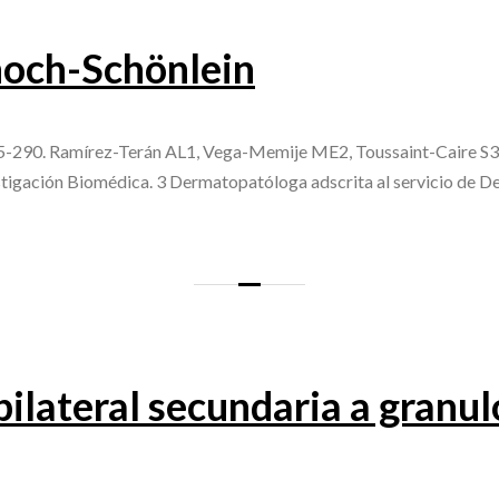
noch-Schönlein
-290. Ramírez-Terán AL1, Vega-Memije ME2, Toussaint-Caire S3, 
tigación Biomédica. 3 Dermatopatóloga adscrita al servicio de 
l bilateral secundaria a granu