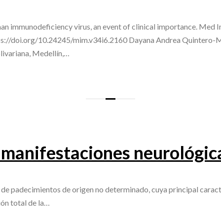
man immunodeficiency virus, an event of clinical importance. Med
ps://doi.org/10.24245/mim.v34i6.2160 Dayana Andrea Quintero-M
livariana, Medellín,…
s manifestaciones neurológic
de padecimientos de origen no determinado, cuya principal caracte
sión total de la…