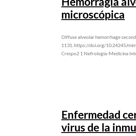
Hemorragia alve
microscópica
Diffuse alveolar hemorrhage second
1131. https://doi.org/10.24245/mi
Crespo2 1 Nefrología-Medicina Inter
Enfermedad cer
virus de la inm