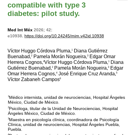
compatible with type 3
diabetes: pilot study.
Med Int Méx
2026; 42:
e10938.
https://doi.org/10.24245/mim.v42id.10938
Víctor Huggo Córdova Pluma,
Diana Gutiérrez
1
Buenabad,
Pamela Morán Nogueira,
Edgar Omar
2
3
Herrera Cognos,
Víctor Huggo Córdova Pluma,
Diana
4
1
Gutiérrez Buenabad,
Pamela Morán Nogueira,
Edgar
2
3
Omar Herrera Cognos,
José Enrique Cruz Aranda,
4
5
Víctor Zabaneh Campos
6
Médico internista, unidad de neurociencias, Hospital Ángeles
1
México, Ciudad de México.
Psicóloga, titular de la Unidad de Neurociencias, Hospital
2
Ángeles México, Ciudad de México.
Maestra en psicología clínica, coordinadora de Psicología
3
Clínica, unidad de neurociencias, Hospital Ángeles Puebla,
Puebla.
4