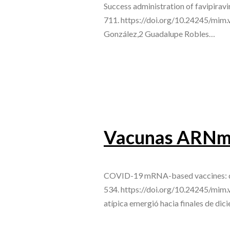
Success administration of favipira
711. https://doi.org/10.24245/mim.
González,2 Guadalupe Robles…
Vacunas ARNm c
COVID-19 mRNA-based vaccines: qu’
534. https://doi.org/10.24245/mim
atípica emergió hacia finales de di