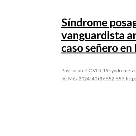
Síndrome posag
vanguardista an
caso señero en
Post-acute COVID-19 syndrome: an a
Int Méx 2024; 40 (8): 552-557. ht