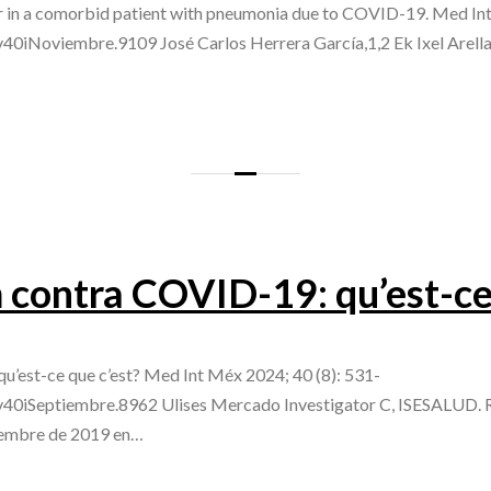
vir in a comorbid patient with pneumonia due to COVID-19. Med In
v40iNoviembre.9109 José Carlos Herrera García,1,2 Ek Ixel Arella
ontra COVID-19: qu’est-ce 
est-ce que c’est? Med Int Méx 2024; 40 (8): 531-
.v40iSeptiembre.8962 Ulises Mercado Investigator C, ISESALUD.
ciembre de 2019 en…