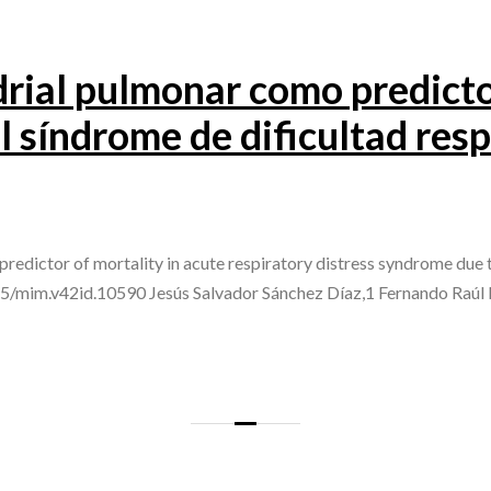
drial pulmonar como predicto
l síndrome de dificultad res
 predictor of mortality in acute respiratory distress syndrome d
45/mim.v42id.10590 Jesús Salvador Sánchez Díaz,1 Fernando Raúl 