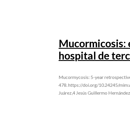
Mucormicosis: e
hospital de ter
Mucormycosis: 5-year retrospective s
478. https://doi.org/10.24245/mim.
Juárez,4 Jesús Guillermo Hernánde