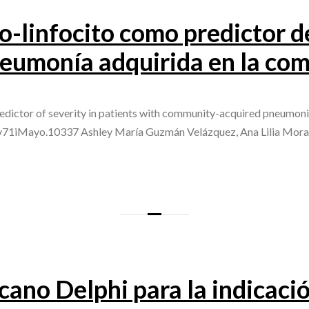
lo-linfocito como predictor 
neumonía adquirida en la co
edictor of severity in patients with community-acquired pneumoni
v71iMayo.10337 Ashley María Guzmán Velázquez, Ana Lilia Morales
no Delphi para la indicación