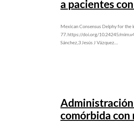
a pacientes co
Mexican Consensus Delphy for the in
77. https://doi.org/10.24245/mim.v
Sánchez,3 Jesús J Vázquez…
Administración 
comórbida con