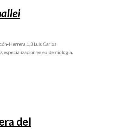
allei
cón-Herrera,1,3 Luis Carlos
 especialización en epidemiología.
era del