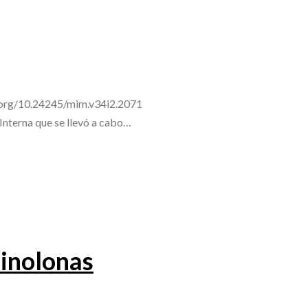
i.org/10.24245/mim.v34i2.2071
terna que se llevó a cabo…
uinolonas