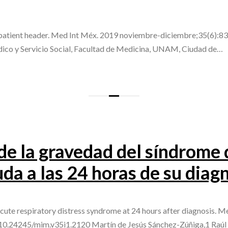
e patient header. Med Int Méx. 2019 noviembre-diciembre;35(6):833
dico y Servicio Social, Facultad de Medicina, UNAM, Ciudad de…
 de la gravedad del síndrome 
uda a las 24 horas de su diag
e acute respiratory distress syndrome at 24 hours after diagnosis. 
g/10.24245/mim.v35i1.2120 Martín de Jesús Sánchez-Zúñiga,1 Raúl