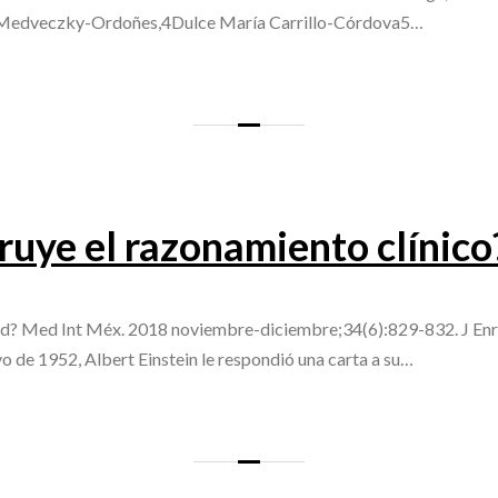
en Medveczky-Ordoñes,4Dulce María Carrillo-Córdova5…
uye el razonamiento clínico
ted? Med Int Méx. 2018 noviembre-diciembre;34(6):829-832. J En
 de 1952, Albert Einstein le respondió una carta a su…