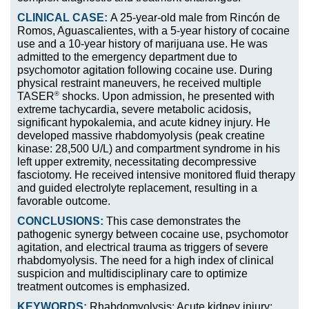
CLINICAL CASE:
A 25-year-old male from Rincón de
Romos, Aguascalientes, with a 5-year history of cocaine
use and a 10-year history of marijuana use. He was
admitted to the emergency department due to
psychomotor agitation following cocaine use. During
physical restraint maneuvers, he received multiple
®
TASER
shocks. Upon admission, he presented with
extreme tachycardia, severe metabolic acidosis,
significant hypokalemia, and acute kidney injury. He
developed massive rhabdomyolysis (peak creatine
kinase: 28,500 U/L) and compartment syndrome in his
left upper extremity, necessitating decompressive
fasciotomy. He received intensive monitored fluid therapy
and guided electrolyte replacement, resulting in a
favorable outcome.
CONCLUSIONS:
This case demonstrates the
pathogenic synergy between cocaine use, psychomotor
agitation, and electrical trauma as triggers of severe
rhabdomyolysis. The need for a high index of clinical
suspicion and multidisciplinary care to optimize
treatment outcomes is emphasized.
KEYWORDS:
Rhabdomyolysis; Acute kidney injury;