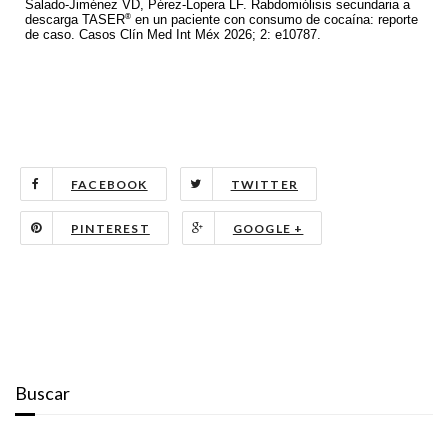
Salado-Jiménez VD, Pérez-Lopera LF. Rabdomiólisis secundaria a
®
descarga TASER
en un paciente con consumo de cocaína: reporte
de caso. Casos Clín Med Int Méx 2026; 2: e10787.
FACEBOOK
TWITTER
PINTEREST
GOOGLE +
Buscar