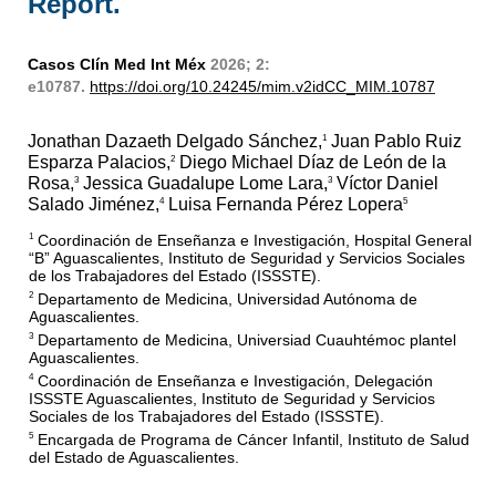
Report.
Casos Clín Med Int Méx
2026; 2:
e10787.
https://doi.org/10.24245/mim.v2idCC_MIM.10787
Jonathan Dazaeth Delgado Sánchez,
Juan Pablo Ruiz
1
Esparza Palacios,
Diego Michael Díaz de León de la
2
Rosa,
Jessica Guadalupe Lome Lara,
Víctor Daniel
3
3
Salado Jiménez,
Luisa Fernanda Pérez Lopera
4
5
Coordinación de Enseñanza e Investigación, Hospital General
1
“B” Aguascalientes, Instituto de Seguridad y Servicios Sociales
de los Trabajadores del Estado (ISSSTE).
Departamento de Medicina, Universidad Autónoma de
2
Aguascalientes.
Departamento de Medicina, Universiad Cuauhtémoc plantel
3
Aguascalientes.
Coordinación de Enseñanza e Investigación, Delegación
4
ISSSTE Aguascalientes, Instituto de Seguridad y Servicios
Sociales de los Trabajadores del Estado (ISSSTE).
Encargada de Programa de Cáncer Infantil, Instituto de Salud
5
del Estado de Aguascalientes.