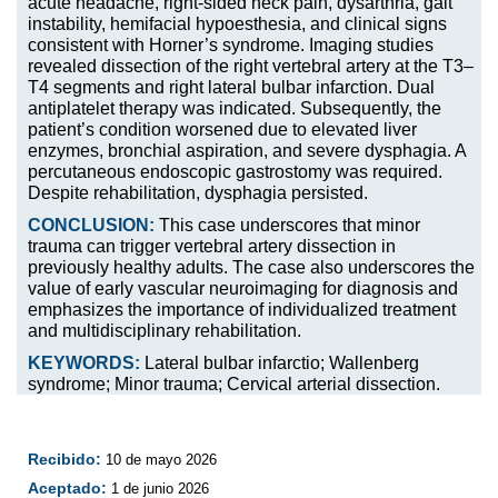
acute headache, right-sided neck pain, dysarthria, gait
instability, hemifacial hypoesthesia, and clinical signs
consistent with Horner’s syndrome. Imaging studies
revealed dissection of the right vertebral artery at the T3–
T4 segments and right lateral bulbar infarction. Dual
antiplatelet therapy was indicated. Subsequently, the
patient’s condition worsened due to elevated liver
enzymes, bronchial aspiration, and severe dysphagia. A
percutaneous endoscopic gastrostomy was required.
Despite rehabilitation, dysphagia persisted.
CONCLUSION:
This case underscores that minor
trauma can trigger vertebral artery dissection in
previously healthy adults. The case also underscores the
value of early vascular neuroimaging for diagnosis and
emphasizes the importance of individualized treatment
and multidisciplinary rehabilitation.
KEYWORDS:
Lateral bulbar infarctio; Wallenberg
syndrome; Minor trauma; Cervical arterial dissection.
Recibido:
10 de mayo 2026
Aceptado:
1 de junio 2026