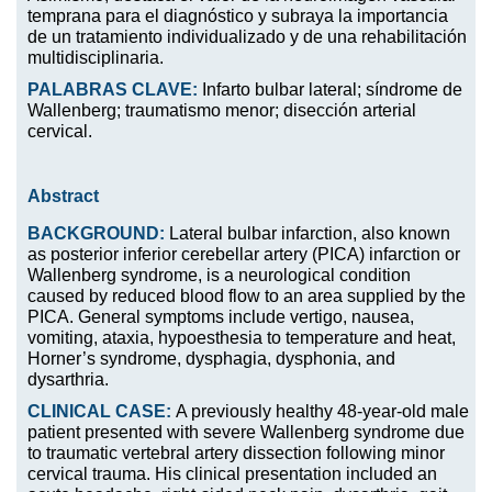
temprana para el diagnóstico y subraya la importancia
de un tratamiento individualizado y de una rehabilitación
multidisciplinaria.
PALABRAS CLAVE:
Infarto bulbar lateral; síndrome de
Wallenberg; traumatismo menor; disección arterial
cervical.
Abstract
BACKGROUND:
Lateral bulbar infarction, also known
as posterior inferior cerebellar artery (PICA) infarction or
Wallenberg syndrome, is a neurological condition
caused by reduced blood flow to an area supplied by the
PICA. General symptoms include vertigo, nausea,
vomiting, ataxia, hypoesthesia to temperature and heat,
Horner’s syndrome, dysphagia, dysphonia, and
dysarthria.
CLINICAL CASE:
A previously healthy 48-year-old male
patient presented with severe Wallenberg syndrome due
to traumatic vertebral artery dissection following minor
cervical trauma. His clinical presentation included an