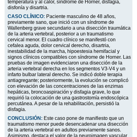
temperatura y al calor, síndrome de Horner, disfagia,
disfonía y disartria.
CASO CLÍNICO:
Paciente masculino de 48 años,
previamente sano, que inició con un síndrome de
Wallenberg grave secundario a una disección traumática
de la arteria vertebral, posterior a un traumatismo
cervical menor. El cuadro clínico se manifestó con
cefalea aguda, dolor cervical derecho, disartria,
inestabilidad de la marcha, hipoestesia hemifacial y
signos clínicos compatibles con síndrome de Horner. Las
pruebas de imagen evidenciaron una disección de la
arteria vertebral derecha en los segmentos V3-V4 y un
infarto bulbar lateral derecho. Se indicó doble terapia
antiagregante; posteriormente, la evolución se complicó
con elevación de las concentraciones de las enzimas
hepáticas, broncoaspiración y disfagia grave, lo que
requirió la colocación de una gastrostomía endoscópica
percutánea. A pesar de la rehabilitación, persistió la
disfagia.
CONCLUSIÓN:
Este caso pone de manifiesto que un
traumatismo menor puede desencadenar una disección
de la arteria vertebral en adultos previamente sanos.
Asimismo, destaca el valor de la neuroimagen vascular