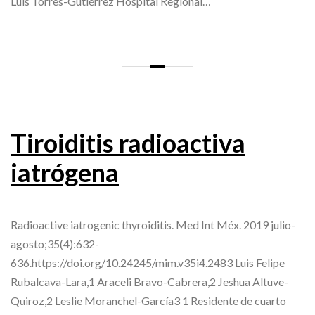
Luis Torres-Gutiérrez Hospital Regional…
Tiroiditis radioactiva
iatrógena
Radioactive iatrogenic thyroiditis. Med Int Méx. 2019 julio-
agosto;35(4):632-
636.https://doi.org/10.24245/mim.v35i4.2483 Luis Felipe
Rubalcava-Lara,1 Araceli Bravo-Cabrera,2 Jeshua Altuve-
Quiroz,2 Leslie Moranchel-García3 1 Residente de cuarto