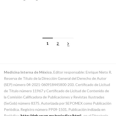
1
2
Medicina Interna de México.
Editor responsable: Enrique Nieto R.
Reserva de Título de la Dirección General del Derecho de Autor
(SEP) número 04-2021-060918445800-203. Certificado de Licitud
de Título número 11967 y Certificado de Licitud de Contenido de
la Comisión Calificadora de Publicaciones y Revistas Ilustradas
(SeGob) número 8375. Autorizada por SEPOMEX como Publicación
Periódica. Registro número PP09-1501. Publicación indizada en
Periódica (
http://dgb.unam.mx/periodica/html
), en el Directorio