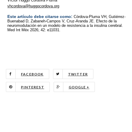
Víctor Huggo Córdova Pluma
vhcordova@huggocordova.org
Este artículo debe citarse como:
Córdova-Pluma VH, Gutiérrez-
Buenabad D, Zabaneh-Campos V, Cruz-Aranda JE. Efecto de la
neuromodulación en un modelo de resistencia a la insulina cerebral.
Med Int Méx 2026; 42: e11031.
FACEBOOK
TWITTER
PINTEREST
GOOGLE +