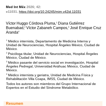
Med Int Méx
2026; 42:
e11031.
https://doi.org/10.24245/mim.v42id.11031
Víctor Huggo Córdova Pluma,
Diana Gutiérrez
1
Buenabad,
Víctor Zabaneh Campos,
José Enrique Cruz
2
3
Aranda
4
Médico internista, Departamento de Medicina Interna y
1
Unidad de Neurociencias, Hospital Ángeles México, Ciudad de
México.
Psicóloga titular, Unidad de Neurociencias, Hospital Ángeles
2
México, Ciudad de México.
Médico pasante del servicio social en investigación, Hospital
3
Ángeles Pedregal, Universidad Anáhuac México, Ciudad de
México.
Médico internista y geriatra, Unidad de Medicina Física y
4
Rehabilitación Villa Coapa, IMSS, Ciudad de México.
Todos los autores son miembros del Grupo Internacional de
Expertos en el Estudio del Síndrome Metabólico.
Resumen