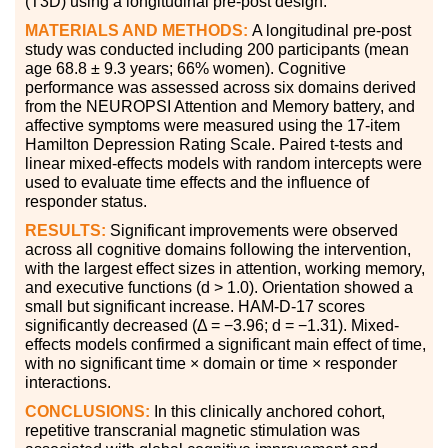
(T3D) using a longitudinal pre-post design.
MATERIALS AND METHODS:
A longitudinal pre-post
study was conducted including 200 participants (mean
age 68.8 ± 9.3 years; 66% women). Cognitive
performance was assessed across six domains derived
from the NEUROPSI Attention and Memory battery, and
affective symptoms were measured using the 17-item
Hamilton Depression Rating Scale. Paired t-tests and
linear mixed-effects models with random intercepts were
used to evaluate time effects and the influence of
responder status.
RESULTS:
Significant improvements were observed
across all cognitive domains following the intervention,
with the largest effect sizes in attention, working memory,
and executive functions (d > 1.0). Orientation showed a
small but significant increase. HAM-D-17 scores
significantly decreased (Δ = −3.96; d = −1.31). Mixed-
effects models confirmed a significant main effect of time,
with no significant time × domain or time × responder
interactions.
CONCLUSIONS:
In this clinically anchored cohort,
repetitive transcranial magnetic stimulation was