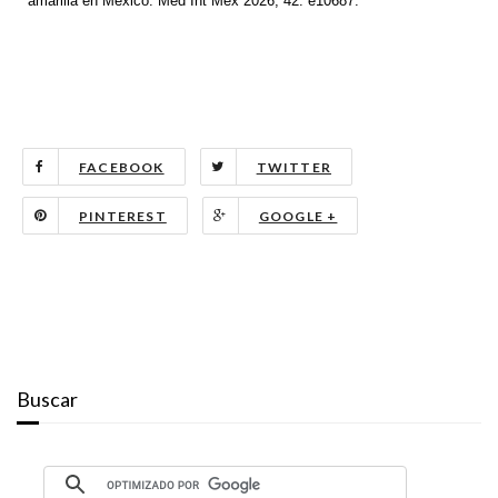
amarilla en México. Med Int Méx 2026; 42: e10687.
FACEBOOK
TWITTER
PINTEREST
GOOGLE +
Buscar