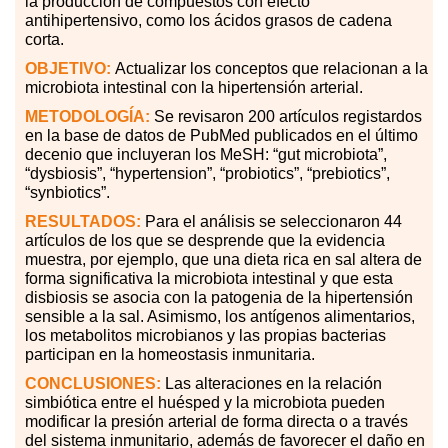
la producción de compuestos con efecto
antihipertensivo, como los ácidos grasos de cadena
corta.
OBJETIVO:
Actualizar los conceptos que relacionan a la
microbiota intestinal con la hipertensión arterial.
METODOLOGÍA:
Se revisaron 200 artículos registardos
en la base de datos de PubMed publicados en el último
decenio que incluyeran los MeSH: “gut microbiota”,
“dysbiosis”, “hypertension”, “probiotics”, “prebiotics”,
“synbiotics”.
RESULTADOS:
Para el análisis se seleccionaron 44
artículos de los que se desprende que la evidencia
muestra, por ejemplo, que una dieta rica en sal altera de
forma significativa la microbiota intestinal y que esta
disbiosis se asocia con la patogenia de la hipertensión
sensible a la sal. Asimismo, los antígenos alimentarios,
los metabolitos microbianos y las propias bacterias
participan en la homeostasis inmunitaria.
CONCLUSIONES:
Las alteraciones en la relación
simbiótica entre el huésped y la microbiota pueden
modificar la presión arterial de forma directa o a través
del sistema inmunitario, además de favorecer el daño en