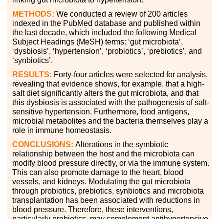
METHODS:
We conducted a review of 200 articles
indexed in the PubMed database and published within
the last decade, which included the following Medical
Subject Headings (MeSH) terms: ‘gut microbiota’,
‘dysbiosis’, ‘hypertension’, ‘probiotics’, ‘prebiotics’, and
‘synbiotics’.
RESULTS:
Forty-four articles were selected for analysis,
revealing that evidence shows, for example, that a high-
salt diet significantly alters the gut microbiota, and that
this dysbiosis is associated with the pathogenesis of salt-
sensitive hypertension. Furthermore, food antigens,
microbial metabolites and the bacteria themselves play a
role in immune homeostasis.
CONCLUSIONS:
Alterations in the symbiotic
relationship between the host and the microbiota can
modify blood pressure directly, or via the immune system.
This can also promote damage to the heart, blood
vessels, and kidneys. Modulating the gut microbiota
through probiotics, prebiotics, synbiotics and microbiota
transplantation has been associated with reductions in
blood pressure. Therefore, these interventions,
particularly probiotics, may complement antihypertensive