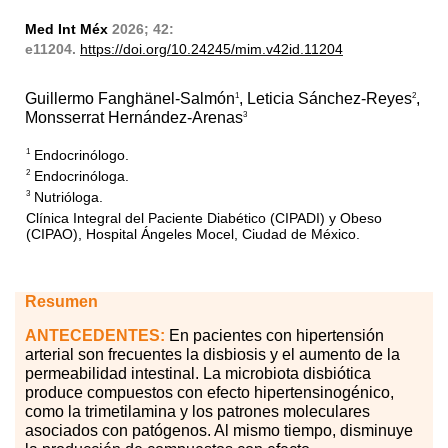
Med Int Méx
2026; 42:
e11204.
https://doi.org/10.24245/mim.v42id.11204
Guillermo Fanghänel-Salmón
, Leticia Sánchez-Reyes
,
1
2
Monsserrat Hernández-Arenas
3
Endocrinólogo.
1
Endocrinóloga.
2
Nutrióloga.
3
Clínica Integral del Paciente Diabético (CIPADI) y Obeso
(CIPAO), Hospital Ángeles Mocel, Ciudad de México.
Resumen
ANTECEDENTES:
En pacientes con hipertensión
arterial son frecuentes la disbiosis y el aumento de la
permeabilidad intestinal. La microbiota disbiótica
produce compuestos con efecto hipertensinogénico,
como la trimetilamina y los patrones moleculares
asociados con patógenos. Al mismo tiempo, disminuye