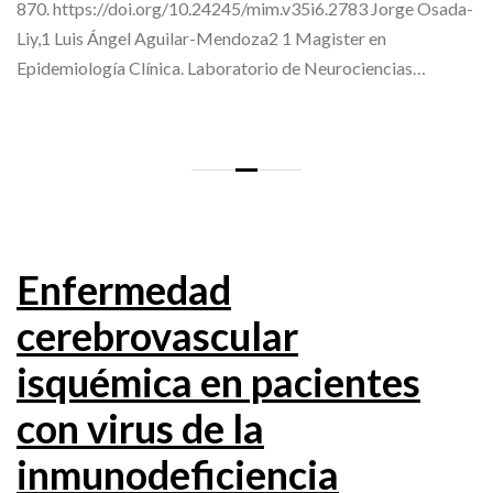
870. https://doi.org/10.24245/mim.v35i6.2783 Jorge Osada-
Liy,1 Luis Ángel Aguilar-Mendoza2 1 Magister en
Epidemiología Clínica. Laboratorio de Neurociencias…
Enfermedad
cerebrovascular
isquémica en pacientes
con virus de la
inmunodeficiencia