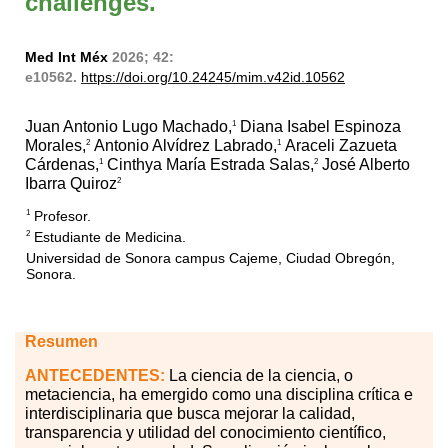
challenges.
Med Int Méx
2026; 42:
e10562.
https://doi.org/10.24245/mim.v42id.10562
Juan Antonio Lugo Machado,
Diana Isabel Espinoza
1
Morales,
Antonio Alvídrez Labrado,
Araceli Zazueta
2
1
Cárdenas,
Cinthya María Estrada Salas,
José Alberto
1
2
Ibarra Quiroz
2
Profesor.
1
Estudiante de Medicina.
2
Universidad de Sonora campus Cajeme, Ciudad Obregón,
Sonora.
Resumen
ANTECEDENTES:
La ciencia de la ciencia, o
metaciencia, ha emergido como una disciplina crítica e
interdisciplinaria que busca mejorar la calidad,
transparencia y utilidad del conocimiento científico,