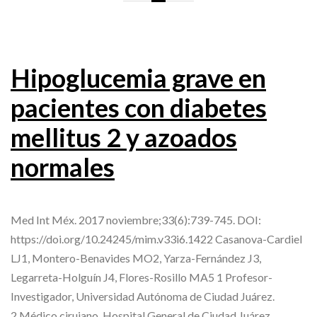
Hipoglucemia grave en
pacientes con diabetes
mellitus 2 y azoados
normales
Med Int Méx. 2017 noviembre;33(6):739-745. DOI:
https://doi.org/10.24245/mim.v33i6.1422 Casanova-Cardiel
LJ1, Montero-Benavides MO2, Yarza-Fernández J3,
Legarreta-Holguín J4, Flores-Rosillo MA5 1 Profesor-
Investigador, Universidad Autónoma de Ciudad Juárez.
2 Médico cirujano. Hospital General de Ciudad Juárez,