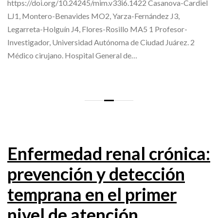
https://doi.org/10.24245/mim.v33i6.1422 Casanova-Cardiel
LJ1, Montero-Benavides MO2, Yarza-Fernández J3,
Legarreta-Holguín J4, Flores-Rosillo MA5 1 Profesor-
Investigador, Universidad Autónoma de Ciudad Juárez. 2
Médico cirujano. Hospital General de…
Enfermedad renal crónica:
prevención y detección
temprana en el primer
nivel de atención