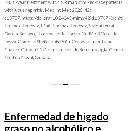
Multi-year treatment with rituximab in mixed-race patients
with lupus nephritis. Med Int Méx 2026; 42:
e10707. https://doi.org/10.24245/mim.v42id.10707 Xóchitl
Jiménez-Jiménez,1 Saúl Jiménez-Jiménez,2 Montserrat
García-Soriano,1 Norma-Edith Torres-Gudiño,3 Gerardo
Leyva-Gómez,4 Sheila-Irais Peña-Corona,4 Juan-Isaac
Chávez-Corona2 1 Departamento de Reumatología, Centro
Médico Naval, Ciudad…
Enfermedad de hígado
graso no alcohólico e