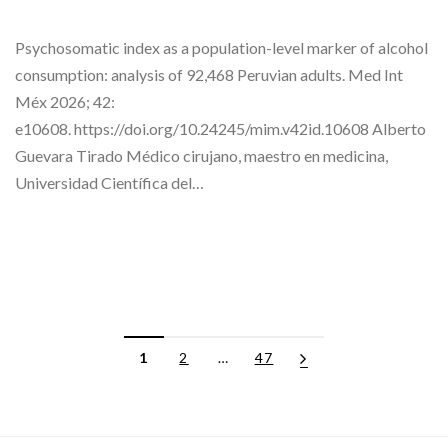
Psychosomatic index as a population-level marker of alcohol
consumption: analysis of 92,468 Peruvian adults. Med Int
Méx 2026; 42:
e10608. https://doi.org/10.24245/mim.v42id.10608 Alberto
Guevara Tirado Médico cirujano, maestro en medicina,
Universidad Científica del…
1
2
…
47