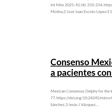
Int Méx 2025; 41 (4): 250-254. htt
Molina,2 José Juan Escoto López3 
Consenso Mexica
a pacientes co
Mexican Consensus Delphy for the in
77. https://doi.org/10.24245/mim.v
Sánchez,3 Jesús J Vázquez…