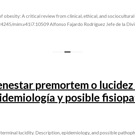
f obesity: A critical review from clinical, ethical, and sociocultu
0.24245/mim.v41i7.10509 Alfonso Fajardo Rodríguez Jefe de la Div
enestar premortem o lucidez 
idemiología y posible fisiop
erminal lucidity. Description, epidemiology, and possible patho