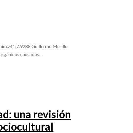
/mim.v41i7.9288 Guillermo Murillo
s orgánicos causados…
ad: una revisión
sociocultural