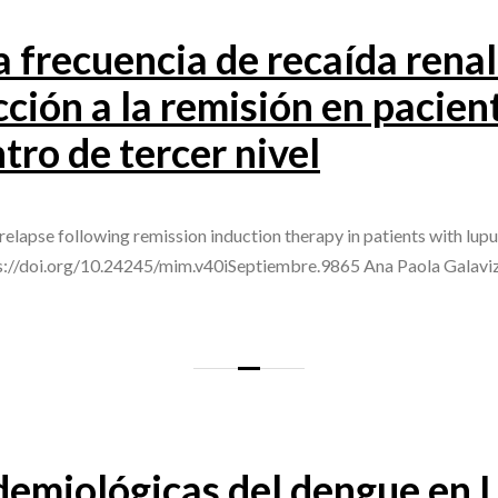
a frecuencia de recaída renal 
cción a la remisión en pacient
tro de tercer nivel
relapse following remission induction therapy in patients with lupus
ps://doi.org/10.24245/mim.v40iSeptiembre.9865 Ana Paola Galavi
demiológicas del dengue en 