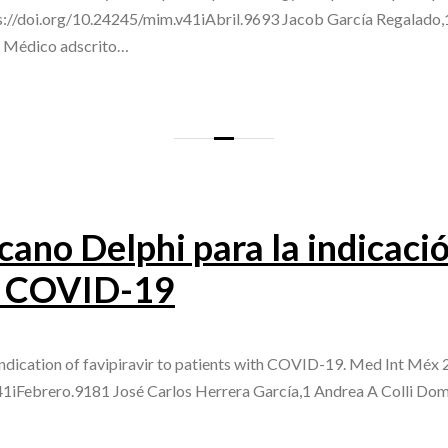
ps://doi.org/10.24245/mim.v41iAbril.9693 Jacob García Regalado,
1 Médico adscrito…
no Delphi para la indicación
n COVID-19
dication of favipiravir to patients with COVID-19. Med Int Méx 2
41iFebrero.9181 José Carlos Herrera García,1 Andrea A Colli Dom