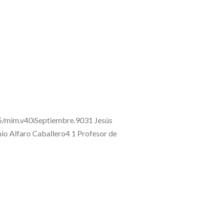
245/mim.v40iSeptiembre.9031 Jesús
io Alfaro Caballero4 1 Profesor de