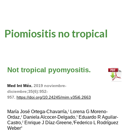
Piomiositis no tropical
Not tropical pyomyositis.
Med Int Méx.
2019 noviembre-
diciembre;35(6):952-
957.
https://doi.org/10.24245/mim.v35i6.2663
María José Ortega-Chavarría,
Lorena G Moreno-
1
Ordaz,
Daniela Alcocer-Delgado,
Eduardo R Aguilar-
1
1
Castro,
Enrique J Díaz-Greene,
Federico L Rodríguez
2
3
Weber
3