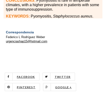
CONCLUSIONS:
Pyomyositis is rare in temperate
climates, with a higher prevalence in patients with some
type of immunosuppression.
KEYWORDS:
Pyomyositis,
Staphylococcus aureus
.
Correspondencia
Federico L Rodríguez Weber
urgenciashap15@hotmail.com
FACEBOOK
TWITTER
PINTEREST
GOOGLE +