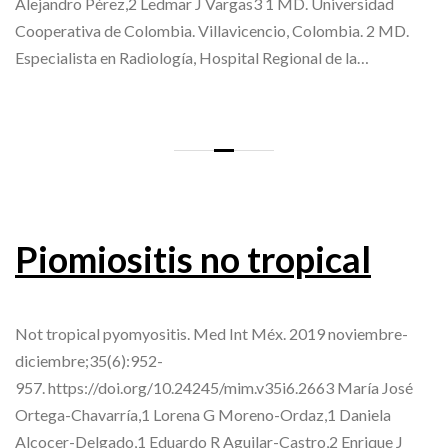
Alejandro Pérez,2 Ledmar J Vargas3 1 MD. Universidad
Cooperativa de Colombia. Villavicencio, Colombia. 2 MD.
Especialista en Radiología, Hospital Regional de la…
Piomiositis no tropical
Not tropical pyomyositis. Med Int Méx. 2019 noviembre-
diciembre;35(6):952-
957. https://doi.org/10.24245/mim.v35i6.2663 María José
Ortega-Chavarría,1 Lorena G Moreno-Ordaz,1 Daniela
Alcocer-Delgado,1 Eduardo R Aguilar-Castro,2 Enrique J