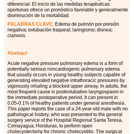
diferencial. El inicio de las medidas terapéuticas
oportunas ofrece un pronóstico favorable y generalmente
disminución de la mortalidad.
PALABRAS CLAVE:
Edema de pulmón por presión
negativa; extubación traqueal; laringismo; disnea;
cianosis.
Abstract
Acute negative pressure pulmonary edema is a form of
potentially serious noncardiogenic pulmonary edema
that usually occurs in young healthy subjects capable of
generating elevated negative intrathoracic pressures by
vigorously inhaling a blocked upper airway. In adults, the
most frequent cause is postextubation laryngospasm in
the immediate postoperative period. It can present in
0.05-0.1
%
of healthy patients under general anesthesia.
This paper reports the case of a 24-year-old male with no
pathological history, who was presented to the general
surgery service of the Hospital Regional Santa Teresa,
Comayagua, Honduras, to perform open
cholecystectomy for chronic cholecystitis. The surgical