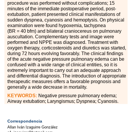
procedure was performed without complications; 15
minutes of the immediate postoperative period, post-
extubation, patient presented clinical manifestations of
sudden dyspnea, cyanosis and hemoptysis. On physical
examination were found hypoxemia, tachypnea
(BR
=
40 bfm) and bilateral craniocereus on pulmonary
auscultation. Complementary tests and image were
performed and NPPE was diagnosed. Treatment with
oxygen therapy, corticosteroids and diuretics was started,
during 72 hours evolving favorably. The clinical findings
of the acute negative pressure pulmonary edema can be
confused with a wide range of clinical entities, so it is
extremely important to carry out an adequate approach
and differential diagnosis. The introduction of appropriate
therapeutic measures offers a favorable prognosis and
generally a wide decrease in mortality.
KEYWORDS:
Negative pressure pulmonary edema;
Airway extubation; Laryngismus; Dyspnea; Cyanosis.
Correspondencia
Allan Iván Izaguirre González