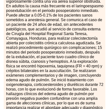
vigorosamente contra una vía aérea superior obstruida.
En adultos la causa más frecuente es el laringoespasmo
posextubación en el periodo posoperatorio inmediato.
Puede afectar a 0.05-0.1
%
de los pacientes sanos
sometidos a anestesia general. Se comunica el caso de
un paciente de 24 años de edad, sin antecedentes
patológicos, que acudió al servicio de consulta externa
de Cirugía del Hospital Regional Santa Teresa,
Comayagua, Honduras, para realizar colecistectomía
abierta por colecistitis crónica calculosa agudizada. Se
realizó procedimiento quirúrgico sin complicaciones; 15
minutos del periodo posoperatorio inmediato, después
de la extubación, el paciente tuvo cuadro clínico de
disnea súbita, cianosis y hemoptisis. A la exploración
física se encontró hipoxemia, taquipnea (FR
=
40 rpm) y
crépitos bilaterales en la auscultación. Se realizaron
exámenes complementarios y de imagen, concluyendo
edema agudo de pulmón. Se inició tratamiento con
oxigenoterapia, corticoesteroides y diuréticos durante 72
horas, con lo que evolucionó de forma favorable. Los
hallazgos clínicos del edema agudo de pulmón por
presión negativa pueden confundirse con una amplia
gama de afecciones clínicas, por lo que es de suma
importancia realizar el abordaje adecuado y diagnóstico