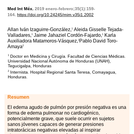
Med Int Méx.
2019 enero-febrero;35(1):159-
164.
https://doi.org/10.24245/mim.v35i1.2002
Allan Iván Izaguirre-González,
Aleida Gisselle Tejada-
1
Valladares,
Jaime Jahaziel Cordón-Fajardo,
Karla
1
1
Auxiliadora Matamoros-Vásquez,
Pablo David Toro-
1
Amaya
2
Doctor en Medicina y Cirugía. Facultad de Ciencias Médicas.
1
Universidad Nacional Autónoma de Honduras (UNAH),
Tegucigalpa, Honduras
Internista. Hospital Regional Santa Teresa, Comayagua,
2
Honduras.
Resumen
El
ed
ema agudo de pulmón por presión negativa es una
forma de edema pulmonar no cardiogénico,
potencialmente grave, que suele ocurrir en sujetos
sanos jóvenes capaces de generar presiones
intratorácicas negativas elevadas al inspirar