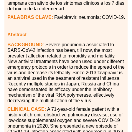
temprana con alivio de los síntomas clínicos a los 7 días
del inicio de la enfermedad.
PALABRAS
CLAVE:
Favipiravir; neumonía; COVID-19.
Abstract
BACKGROUND:
Severe pneumonia associated to
SARS-CoV-2 infection has been, till now, the most
prevalent affection related to morbidity and mortality.
New antiviral treatments have been used under different
emergency protocols in order to reduce the spread of the
virus and decrease its lethality. Since 2013 favipiravir is
an antiviral used in the treatment of resistant influenza.
Recently multiple studies in Japan, Russia and China
have demonstrated its efficacy under the inhibitory
mechanism of the viral RNA polymerase, effectively
decreasing the multiplication of the virus.
CLINICAL CASE:
A 71-year-old female patient with a
history of chronic obstructive pulmonary disease, use of
low-dose supplemental oxygen and severe COVID-19
pneumonia in 2020. She presented a new episode of
COVID-19 infection associated with pneumonia in 2023