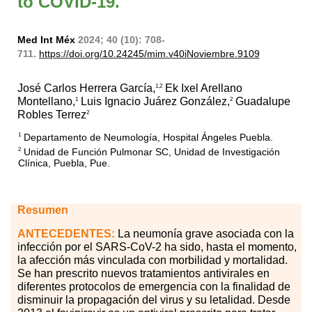
to COVID-19.
Med Int Méx
2024; 40 (10): 708-
711.
https://doi.org/10.24245/mim.v40iNoviembre.9109
José Carlos Herrera García,
Ek Ixel Arellano
1,2
Montellano,
Luis Ignacio Juárez González,
Guadalupe
1
2
Robles Terrez
2
Departamento de Neumología, Hospital Ángeles Puebla.
1
Unidad de Función Pulmonar SC, Unidad de Investigación
2
Clínica, Puebla, Pue.
Resumen
ANTECEDENTES:
La neumonía grave asociada con la
infección por el SARS-CoV-2 ha sido, hasta el momento,
la afección más vinculada con morbilidad y mortalidad.
Se han prescrito nuevos tratamientos antivirales en
diferentes protocolos de emergencia con la finalidad de
disminuir la propagación del virus y su letalidad. Desde