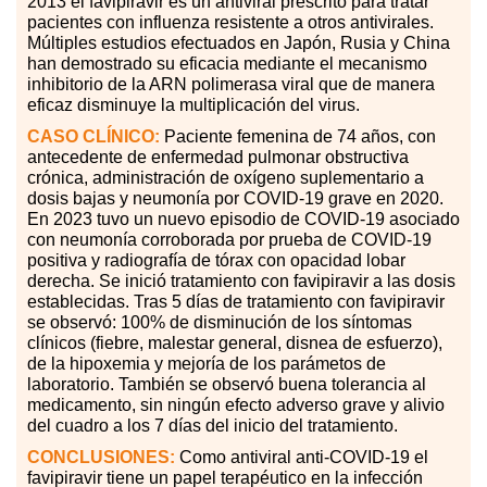
2013 el favipiravir es un antiviral prescrito para tratar
pacientes con influenza resistente a otros antivirales.
Múltiples estudios efectuados en Japón, Rusia y China
han demostrado su eficacia mediante el mecanismo
inhibitorio de la ARN polimerasa viral que de manera
eficaz disminuye la multiplicación del virus.
CASO
CLÍNICO:
Paciente femenina de 74 años, con
antecedente de enfermedad pulmonar obstructiva
crónica, administración de oxígeno suplementario a
dosis bajas y neumonía por COVID-19 grave en 2020.
En 2023 tuvo un nuevo episodio de COVID-19 asociado
con neumonía corroborada por prueba de COVID-19
positiva y radiografía de tórax con opacidad lobar
derecha. Se inició tratamiento con favipiravir a las dosis
establecidas. Tras 5 días de tratamiento con favipiravir
se observó: 100% de disminución de los síntomas
clínicos (fiebre, malestar general, disnea de esfuerzo),
de la hipoxemia y mejoría de los parámetos de
laboratorio. También se observó buena tolerancia al
medicamento, sin ningún efecto adverso grave y alivio
del cuadro a los 7 días del inicio del tratamiento.
CONCLUSIONES:
Como antiviral anti-COVID-19 el
favipiravir tiene un papel terapéutico en la infección