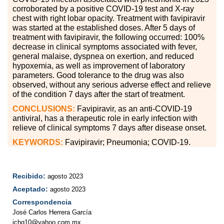
corroborated by a positive COVID-19 test and X-ray
chest with right lobar opacity. Treatment with favipiravir
was started at the established doses. After 5 days of
treatment with favipiravir, the following occurred: 100%
decrease in clinical symptoms associated with fever,
general malaise, dyspnea on exertion, and reduced
hypoxemia, as well as improvement of laboratory
parameters. Good tolerance to the drug was also
observed, without any serious adverse effect and relieve
of the condition 7 days after the start of treatment.
CONCLUSIONS:
Favipiravir, as an anti-COVID-19
antiviral, has a therapeutic role in early infection with
relieve of clinical symptoms 7 days after disease onset.
KEYWORDS:
Favipiravir; Pneumonia; COVID-19.
Recibido:
agosto 2023
Aceptado:
agosto 2023
Correspondencia
José Carlos Herrera García
jchg10@yahoo.com.mx