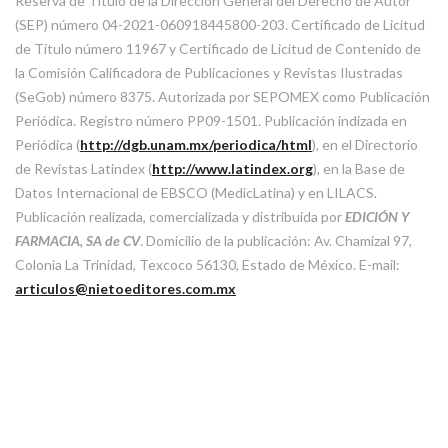
Reserva de Título de la Dirección General del Derecho de Autor
(SEP) número 04-2021-060918445800-203. Certificado de Licitud
de Título número 11967 y Certificado de Licitud de Contenido de
la Comisión Calificadora de Publicaciones y Revistas Ilustradas
(SeGob) número 8375. Autorizada por SEPOMEX como Publicación
Periódica. Registro número PP09-1501. Publicación indizada en
Periódica (
http://dgb.unam.mx/periodica/html
), en el Directorio
de Revistas Latindex (
http://www.latindex.org
), en la Base de
Datos Internacional de EBSCO (MedicLatina) y en LILACS.
Publicación realizada, comercializada y distribuida por
EDICIÓN Y
FARMACIA, SA de CV
. Domicilio de la publicación: Av. Chamizal 97,
Colonia La Trinidad, Texcoco 56130, Estado de México. E-mail:
articulos@nietoeditores.com.mx