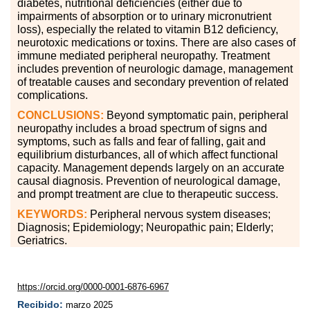
diabetes, nutritional deficiencies (either due to
impairments of absorption or to urinary micronutrient
loss), especially the related to vitamin B12 deficiency,
neurotoxic medications or toxins. There are also cases of
immune mediated peripheral neuropathy. Treatment
includes prevention of neurologic damage, management
of treatable causes and secondary prevention of related
complications.
CONCLUSIONS:
Beyond symptomatic pain, peripheral
neuropathy includes a broad spectrum of signs and
symptoms, such as falls and fear of falling, gait and
equilibrium disturbances, all of which affect functional
capacity. Management depends largely on an accurate
causal diagnosis. Prevention of neurological damage,
and prompt treatment are clue to therapeutic success.
KEYWORDS:
Peripheral nervous system diseases;
Diagnosis; Epidemiology; Neuropathic pain; Elderly;
Geriatrics.
https://orcid.org/0000-0001-6876-6967
Recibido:
marzo 2025