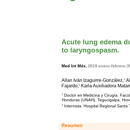
Acute lung edema du
to laryngospasm.
Med Int Méx.
2019 enero-febrero;3
Allan Iván Izaguirre-González,
Al
1
Fajardo,
Karla Auxiliadora Mata
1
Doctor en Medicina y Cirugía. Facu
1
Honduras (UNAH), Tegucigalpa, Hon
Internista. Hospital Regional Sant
2
Resumen