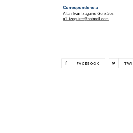
Correspondencia
Allan Iván Izaguirre González
a1_izaguirre@hotmail.com
FACEBOOK
TWI