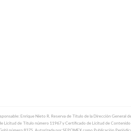
sponsable: Enrique Nieto R. Reserva de Título de la Dirección General 
Licitud de Título número 11967 y Certificado de Licitud de Contenido d
SeGob) número 8375. Autorizada por SEPOMEX como Publicación Periódi