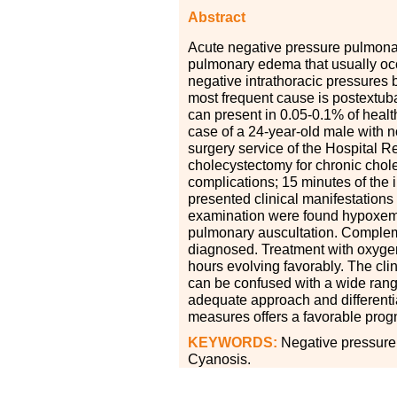
Abstract
Acute negative pressure pulmonar
pulmonary edema that usually occ
negative intrathoracic pressures b
most frequent cause is postextuba
can present in 0.05-0.1
%
of healt
case of a 24-year-old male with n
surgery service of the Hospital
cholecystectomy for chronic chol
complications; 15 minutes of the 
presented clinical manifestation
examination were found hypoxe
pulmonary auscultation. Comple
diagnosed. Treatment with oxygen 
hours evolving favorably. The cli
can be confused with a wide range o
adequate approach and differentia
measures offers a favorable progn
KEYWORDS:
Negative pressure
Cyanosis.