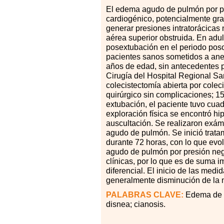
El
ed
ema agudo de pulmón por p
cardiogénico, potencialmente gra
generar presiones intratorácicas 
aérea superior obstruida. En adu
posextubación en el periodo poso
pacientes sanos sometidos a ane
años de edad, sin antecedentes p
Cirugía del Hospital Regional S
colecistectomía abierta por colec
quirúrgico sin complicaciones; 1
extubación, el paciente tuvo cuadr
exploración física se encontró h
auscultación. Se realizaron ex
agudo de pulmón. Se inició tratam
durante 72 horas, con lo que evo
agudo de pulmón por presión ne
clínicas, por lo que es de suma i
diferencial. El inicio de las med
generalmente disminución de la 
PALABRAS CLAVE:
Edema de p
disnea; cianosis.