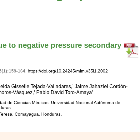
e to negative pressure secondary
5(1):159-164.
https://doi.org/10.24245/mim.v35i1.2002
eida Gisselle Tejada-Valladares,
Jaime Jahaziel Cordón-
1
moros-Vásquez,
Pablo David Toro-Amaya
1
2
ltad de Ciencias Médicas. Universidad Nacional Autónoma de
duras
a Teresa, Comayagua, Honduras.