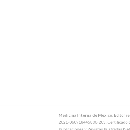
Medicina Interna de México.
Editor re
2021-060918445800-203. Certificado de 
Publicaciones y Revistas Ilustradas (