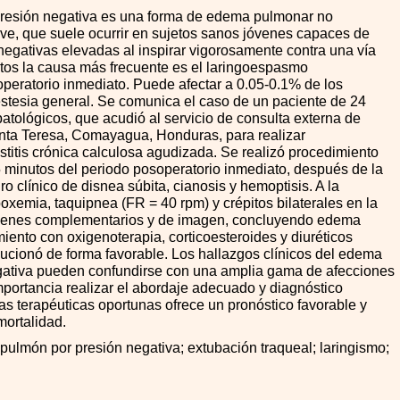
resión negativa es una forma de edema pulmonar no
ve, que suele ocurrir en sujetos sanos jóvenes capaces de
negativas elevadas al inspirar vigorosamente contra una vía
ltos la causa más frecuente es el laringoespasmo
peratorio inmediato. Puede afectar a 0.05-0.1
%
de los
stesia general. Se comunica el caso de un paciente de 24
atológicos, que acudió al servicio de consulta externa de
anta Teresa, Comayagua, Honduras, para realizar
istitis crónica calculosa agudizada. Se realizó procedimiento
5 minutos del periodo posoperatorio inmediato, después de la
o clínico de disnea súbita, cianosis y hemoptisis. A la
ipoxemia, taquipnea (FR
=
40 rpm) y crépitos bilaterales en la
ámenes complementarios y de imagen, concluyendo edema
iento con oxigenoterapia, corticoesteroides y diuréticos
lucionó de forma favorable. Los hallazgos clínicos del edema
gativa pueden confundirse con una amplia gama de afecciones
mportancia realizar el abordaje adecuado y diagnóstico
idas terapéuticas oportunas ofrece un pronóstico favorable y
mortalidad.
ulmón por presión negativa; extubación traqueal; laringismo;