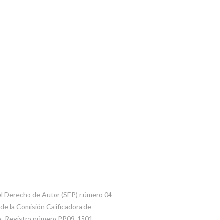
del Derecho de Autor (SEP) número 04-
e la Comisión Calificadora de
ca. Registro número PP09-1501.