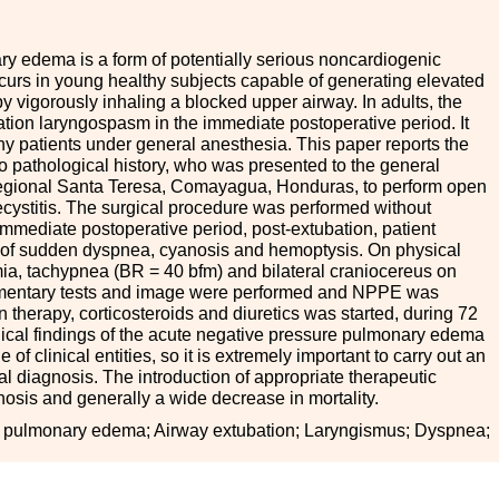
y edema is a form of potentially serious noncardiogenic
urs in young healthy subjects capable of generating elevated
y vigorously inhaling a blocked upper airway. In adults, the
tion laryngospasm in the immediate postoperative period. It
hy patients under general anesthesia. This paper reports the
o pathological history, who was presented to the general
 Regional Santa Teresa, Comayagua, Honduras, to perform open
ecystitis. The surgical procedure was performed without
immediate postoperative period, post-extubation, patient
s of sudden dyspnea, cyanosis and hemoptysis. On physical
mia, tachypnea (BR
=
40 bfm) and bilateral craniocereus on
mentary tests and image were performed and NPPE was
therapy, corticosteroids and diuretics was started, during 72
nical findings of the acute negative pressure pulmonary edema
f clinical entities, so it is extremely important to carry out an
l diagnosis. The introduction of appropriate therapeutic
osis and generally a wide decrease in mortality.
 pulmonary edema; Airway extubation; Laryngismus; Dyspnea;