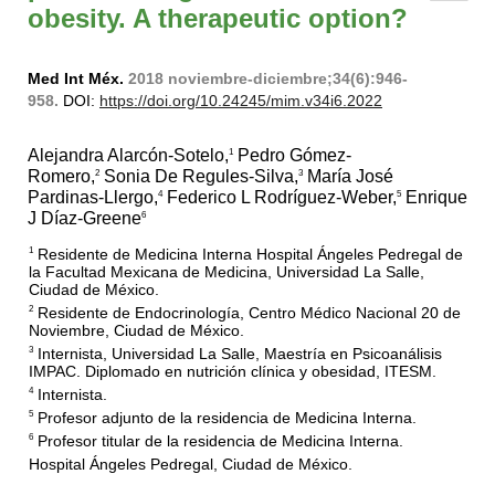
obesity. A therapeutic option?
Med Int Méx.
2018 noviembre-diciembre;34(6):946-
958.
DOI:
https://doi.org/10.24245/mim.v34i6.2022
Alejandra Alarcón-Sotelo,
Pedro Gómez-
1
Romero,
Sonia De Regules-Silva,
María José
2
3
Pardinas-Llergo,
Federico L Rodríguez-Weber,
Enrique
4
5
J Díaz-Greene
6
Residente de Medicina Interna Hospital Ángeles Pedregal de
1
la Facultad Mexicana de Medicina, Universidad La Salle,
Ciudad de México.
Residente de Endocrinología, Centro Médico Nacional 20 de
2
Noviembre, Ciudad de México.
Internista, Universidad La Salle, Maestría en Psicoanálisis
3
IMPAC. Diplomado en nutrición clínica y obesidad, ITESM.
Internista.
4
Profesor adjunto de la residencia de Medicina Interna.
5
Profesor titular de la residencia de Medicina Interna.
6
Hospital Ángeles Pedregal, Ciudad de México.