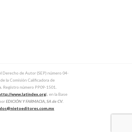
del Derecho de Autor (SEP) número 04-
e la Comisión Calificadora de
ca. Registro número PP09-1501.
http://www.latindex.org
), en la Base
 por
EDICIÓN Y FARMACIA, SA de CV
.
ulos@nietoeditores.com.mx