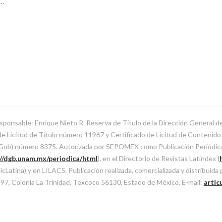
s…
sponsable: Enrique Nieto R. Reserva de Título de la Dirección General 
Licitud de Título número 11967 y Certificado de Licitud de Contenido d
SeGob) número 8375. Autorizada por SEPOMEX como Publicación Periódi
://dgb.unam.mx/periodica/html
), en el Directorio de Revistas Latindex (
atina) y en LILACS. Publicación realizada, comercializada y distribuida
l 97, Colonia La Trinidad, Texcoco 56130, Estado de México. E-mail:
artic