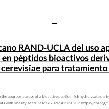
cano RAND-UCLA del uso ap
o en péptidos bioactivos der
cerevisiae para tratamiento
e appropriate use of a bioactive peptide-rich hydrolysate der
ients with obesity. Med Int Méx 2026; 42: e10987. https://doi.or