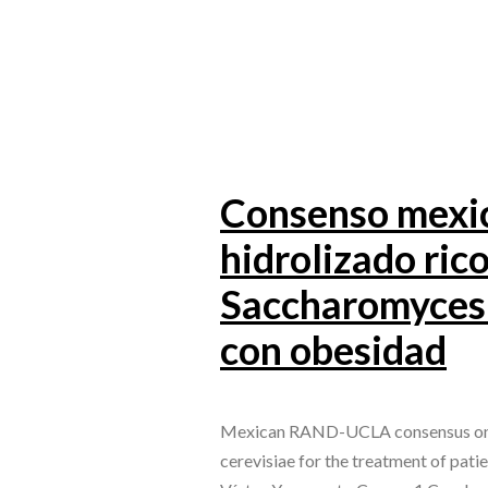
Consenso mexi
hidrolizado ric
Saccharomyces 
con obesidad
Mexican RAND-UCLA consensus on th
cerevisiae for the treatment of pat