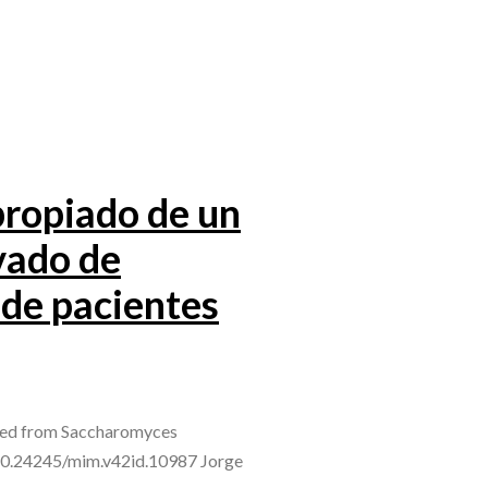
ropiado de un
ivado de
 de pacientes
ived from Saccharomyces
g/10.24245/mim.v42id.10987 Jorge