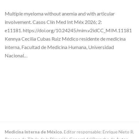
Multiple myeloma without anemia and with articular
involvement. Casos Clín Med Int Méx 2026; 2:
e11181. https://doi.org/10.24245/mim.v2idCC_MIM.11181
Kennya Cecilia Cubas Ruiz Médico residente de medicina
interna, Facultad de Medicina Humana, Universidad
Nacional…
Medicina Interna de México.
Editor responsable: Enrique Nieto R.