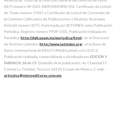
Reserva de Título de la Dirección General del Derecho de Autor
(SEP) número 04-2021-060918445800-203. Certificado de Licitud
de Título número 11967 y Certificado de Licitud de Contenido de
la Comisión Calificadora de Publicaciones y Revistas Ilustradas
(SeGob) número 8375. Autorizada por SEPOMEX como Publicación
Periódica. Registro número PP09-1501. Publicación indizada en
Periódica (
http://dgb.unam.mx/periodica/html
), en el Directorio
de Revistas Latindex (
http://www.latindex.org
), en la Base de
Datos Internacional de EBSCO (MedicLatina) y en LILACS.
Publicación realizada, comercializada y distribuida por
EDICIÓN Y
FARMACIA, SA de CV
. Domicilio de la publicación: Av. Chamizal 97,
Colonia La Trinidad, Texcoco 56130, Estado de México. E-mail:
articulos@nietoeditores.com.mx