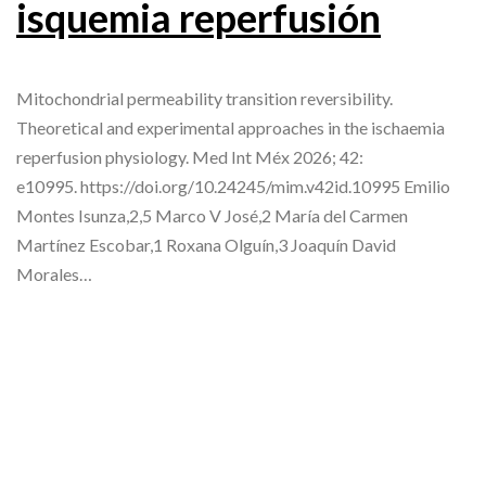
isquemia reperfusión
Mitochondrial permeability transition reversibility.
Theoretical and experimental approaches in the ischaemia
reperfusion physiology. Med Int Méx 2026; 42:
e10995. https://doi.org/10.24245/mim.v42id.10995 Emilio
Montes Isunza,2,5 Marco V José,2 María del Carmen
Martínez Escobar,1 Roxana Olguín,3 Joaquín David
Morales…