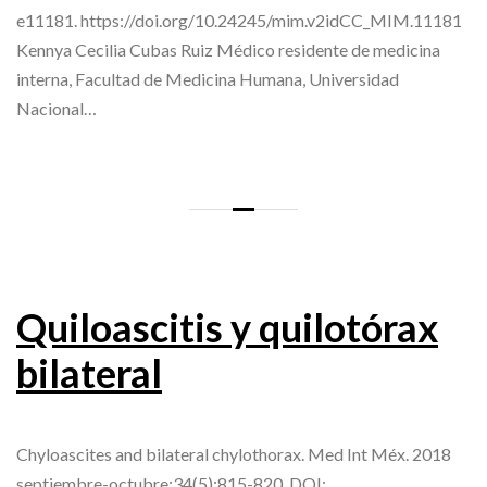
e11181. https://doi.org/10.24245/mim.v2idCC_MIM.11181
Kennya Cecilia Cubas Ruiz Médico residente de medicina
interna, Facultad de Medicina Humana, Universidad
Nacional…
Quiloascitis y quilotórax
bilateral
Chyloascites and bilateral chylothorax. Med Int Méx. 2018
septiembre-octubre;34(5):815-820. DOI: