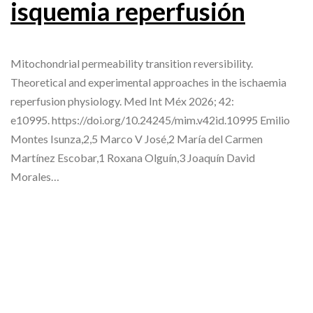
isquemia reperfusión
Mitochondrial permeability transition reversibility.
Theoretical and experimental approaches in the ischaemia
reperfusion physiology. Med Int Méx 2026; 42:
e10995. https://doi.org/10.24245/mim.v42id.10995 Emilio
Montes Isunza,2,5 Marco V José,2 María del Carmen
Martínez Escobar,1 Roxana Olguín,3 Joaquín David
Morales…